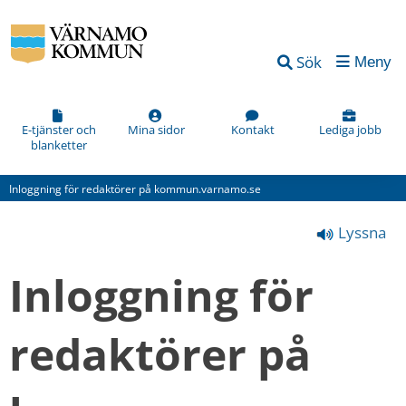
Vad
Sök
Meny
kan
vi
förbättra
E-tjänster och
Mina sidor
Kontakt
Lediga jobb
blanketter
på
den
Inloggning för redaktörer på kommun.varnamo.se
här
Lyssna
webbsidan?
*
Inloggning för 
(obligatorisk)
redaktörer på 
Hur