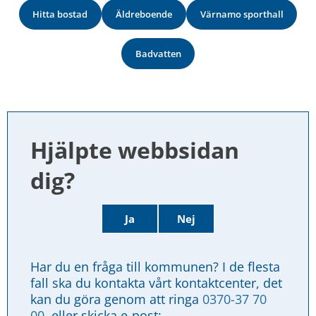
Hitta bostad
Äldreboende
Värnamo sporthall
Badvatten
Hjälpte webbsidan 
dig?
Ja
Nej
Har du en fråga till kommunen? I de flesta 
fall ska du kontakta vårt kontaktcenter, det 
kan du göra genom att ringa 
0370-37 70 
00
, eller skicka e-post: 