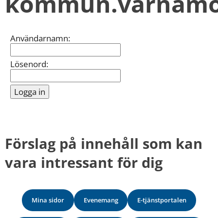
kommun.varnamo
kan
vi
göra
informationen
Inloggning
Användarnamn:
bättre
för
dig?
Lösenord:
Webbadress
till
sidan
bifogas
i
meddelandet.
Förslag på innehåll som kan 
vara intressant för dig
Mina sidor
Evenemang
E-tjänstportalen