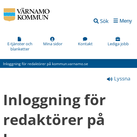
Vad
Sök
Meny
kan
vi
förbättra
E-tjänster och
Mina sidor
Kontakt
Lediga jobb
blanketter
på
den
Inloggning för redaktörer på kommun.varnamo.se
här
Lyssna
webbsidan?
*
Inloggning för 
(obligatorisk)
redaktörer på 
Hur