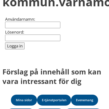
kommun.varnamo
kan
vi
göra
informationen
Inloggning
Användarnamn:
bättre
för
dig?
Lösenord:
Webbadress
till
sidan
bifogas
i
meddelandet.
Förslag på innehåll som kan 
vara intressant för dig
Mina sidor
E-tjänstportalen
Evenemang