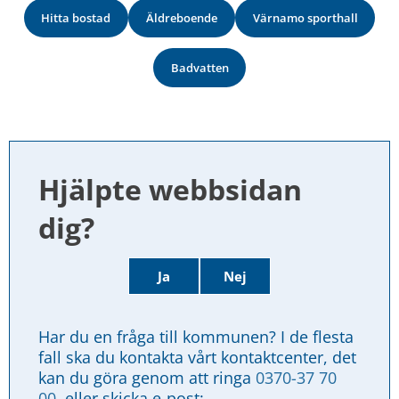
Hitta bostad
Äldreboende
Värnamo sporthall
Badvatten
Hjälpte webbsidan 
dig?
Ja
Nej
Har du en fråga till kommunen? I de flesta 
fall ska du kontakta vårt kontaktcenter, det 
kan du göra genom att ringa 
0370-37 70 
00
, eller skicka e-post: 