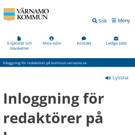
Vad
Sök
Meny
kan
vi
förbättra
E-tjänster och
Mina sidor
Kontakt
Lediga jobb
blanketter
på
den
Inloggning för redaktörer på kommun.varnamo.se
här
Lyssna
webbsidan?
*
Inloggning för 
(obligatorisk)
redaktörer på 
Hur