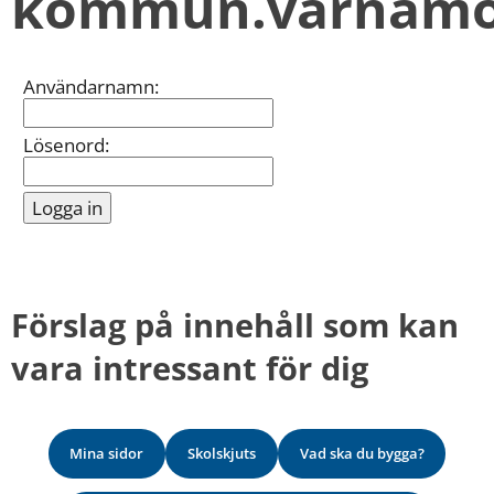
kommun.varnamo
kan
vi
göra
informationen
Inloggning
Användarnamn:
bättre
för
dig?
Lösenord:
Webbadress
till
sidan
bifogas
i
meddelandet.
Förslag på innehåll som kan 
vara intressant för dig
Mina sidor
Skolskjuts
Vad ska du bygga?