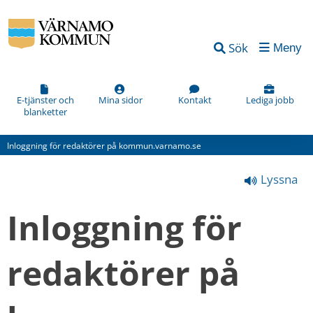
Vad
Sök
Meny
kan
vi
förbättra
E-tjänster och
Mina sidor
Kontakt
Lediga jobb
blanketter
på
den
Inloggning för redaktörer på kommun.varnamo.se
här
Lyssna
webbsidan?
*
Inloggning för 
(obligatorisk)
redaktörer på 
Hur