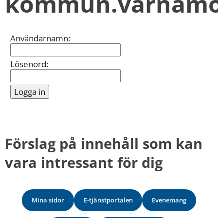
kommun.varnamo
kan
vi
göra
informationen
Inloggning
Användarnamn:
bättre
för
dig?
Lösenord:
Webbadress
till
sidan
bifogas
i
meddelandet.
Förslag på innehåll som kan 
vara intressant för dig
Mina sidor
E-tjänstportalen
Evenemang