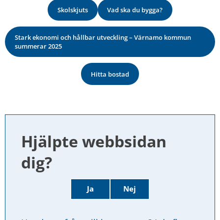
Skolskjuts
Vad ska du bygga?
Stark ekonomi och hållbar utveckling – Värnamo kommun
summerar 2025
Hitta bostad
Hjälpte webbsidan 
dig?
Ja
Nej