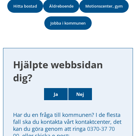
Hitta bostad
Äldreboende
Motionscenter, gym
Jobba i kommunen
Hjälpte webbsidan 
dig?
Ja
Nej
Har du en fråga till kommunen? I de flesta 
fall ska du kontakta vårt kontaktcenter, det 
kan du göra genom att ringa 
0370-37 70 
00
, eller skicka e-post: 