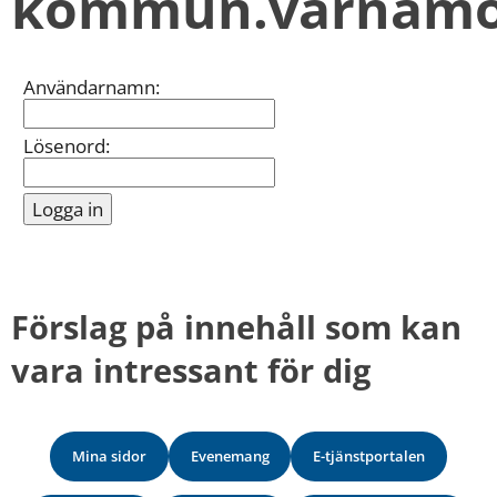
kommun.varnamo
kan
vi
göra
informationen
Inloggning
Användarnamn:
bättre
för
dig?
Lösenord:
Webbadress
till
sidan
bifogas
i
meddelandet.
Förslag på innehåll som kan 
vara intressant för dig
Mina sidor
Evenemang
E-tjänstportalen