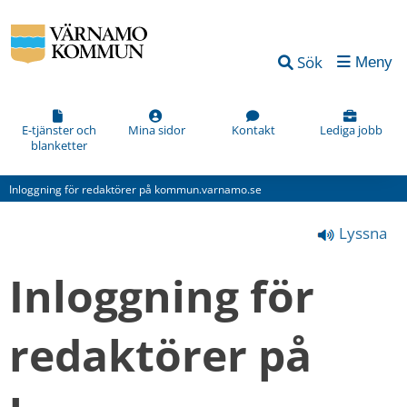
Vad
Sök
Meny
kan
vi
förbättra
E-tjänster och
Mina sidor
Kontakt
Lediga jobb
blanketter
på
den
Inloggning för redaktörer på kommun.varnamo.se
här
Lyssna
webbsidan?
*
Inloggning för 
(obligatorisk)
redaktörer på 
Hur