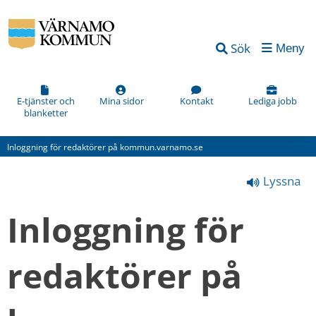
Vad
Sök
Meny
kan
vi
förbättra
E-tjänster och
Mina sidor
Kontakt
Lediga jobb
blanketter
på
den
Inloggning för redaktörer på kommun.varnamo.se
här
Lyssna
webbsidan?
*
Inloggning för 
(obligatorisk)
redaktörer på 
Hur