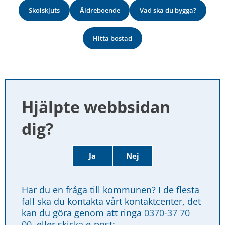
Skolskjuts
Äldreboende
Vad ska du bygga?
Hitta bostad
Hjälpte webbsidan 
dig?
Ja
Nej
Har du en fråga till kommunen? I de flesta 
fall ska du kontakta vårt kontaktcenter, det 
kan du göra genom att ringa 
0370-37 70 
00
, eller skicka e-post: 