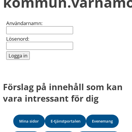
kommun.varnamo
kan
vi
göra
informationen
Inloggning
Användarnamn:
bättre
för
dig?
Lösenord:
Webbadress
till
sidan
bifogas
i
meddelandet.
Förslag på innehåll som kan 
vara intressant för dig
Mina sidor
E-tjänstportalen
Evenemang