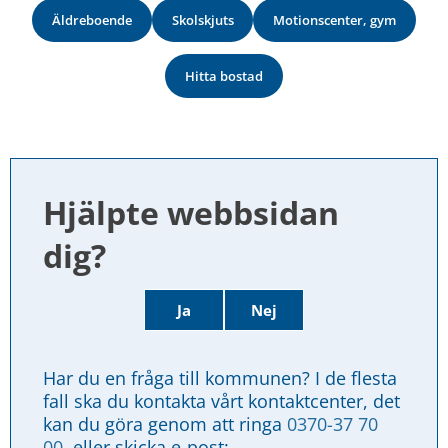
Äldreboende
Skolskjuts
Motionscenter, gym
Hitta bostad
Hjälpte webbsidan 
dig?
Ja
Nej
Har du en fråga till kommunen? I de flesta 
fall ska du kontakta vårt kontaktcenter, det 
kan du göra genom att ringa 
0370-37 70 
00
, eller skicka e-post: 