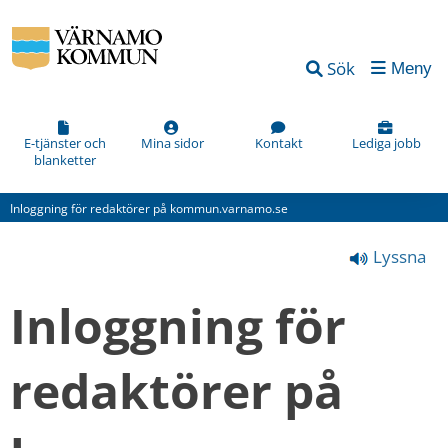
Vad
Sök
Meny
kan
vi
förbättra
E-tjänster och
Mina sidor
Kontakt
Lediga jobb
blanketter
på
den
Inloggning för redaktörer på kommun.varnamo.se
här
Lyssna
webbsidan?
*
Inloggning för 
(obligatorisk)
redaktörer på 
Hur