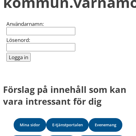
kommun.varnamo
kan
vi
göra
informationen
Inloggning
Användarnamn:
bättre
för
dig?
Lösenord:
Webbadress
till
sidan
bifogas
i
meddelandet.
Förslag på innehåll som kan 
vara intressant för dig
Mina sidor
E-tjänstportalen
Evenemang