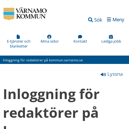
Vad
Sök
Meny
kan
vi
förbättra
E-tjänster och
Mina sidor
Kontakt
Lediga jobb
blanketter
på
den
Inloggning för redaktörer på kommun.varnamo.se
här
Lyssna
webbsidan?
*
Inloggning för 
(obligatorisk)
redaktörer på 
Hur