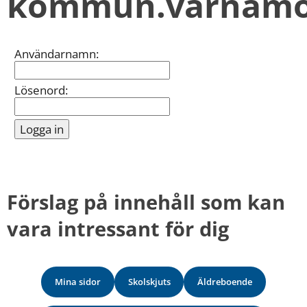
kommun.varnamo
kan
vi
göra
informationen
Inloggning
Användarnamn:
bättre
för
dig?
Lösenord:
Webbadress
till
sidan
bifogas
i
meddelandet.
Förslag på innehåll som kan 
vara intressant för dig
Mina sidor
Skolskjuts
Äldreboende