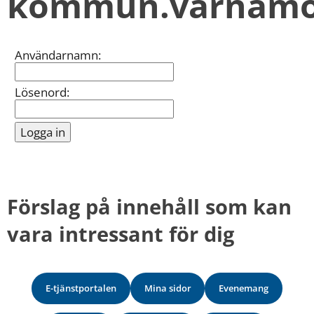
kommun.varnamo
kan
vi
göra
informationen
Inloggning
Användarnamn:
bättre
för
dig?
Lösenord:
Webbadress
till
sidan
bifogas
i
meddelandet.
Förslag på innehåll som kan 
vara intressant för dig
E-tjänstportalen
Mina sidor
Evenemang