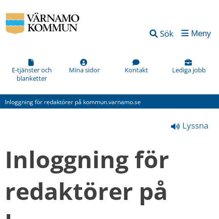
Vad
Sök
Meny
kan
vi
förbättra
E-tjänster och
Mina sidor
Kontakt
Lediga jobb
blanketter
på
den
Inloggning för redaktörer på kommun.varnamo.se
här
Lyssna
webbsidan?
*
Inloggning för 
(obligatorisk)
redaktörer på 
Hur