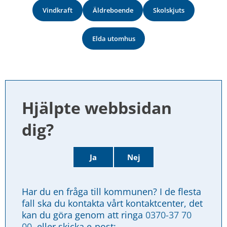
Vindkraft
Äldreboende
Skolskjuts
Elda utomhus
Hjälpte webbsidan 
dig?
Ja
Nej
Har du en fråga till kommunen? I de flesta 
fall ska du kontakta vårt kontaktcenter, det 
kan du göra genom att ringa 
0370-37 70 
00
, eller skicka e-post: 