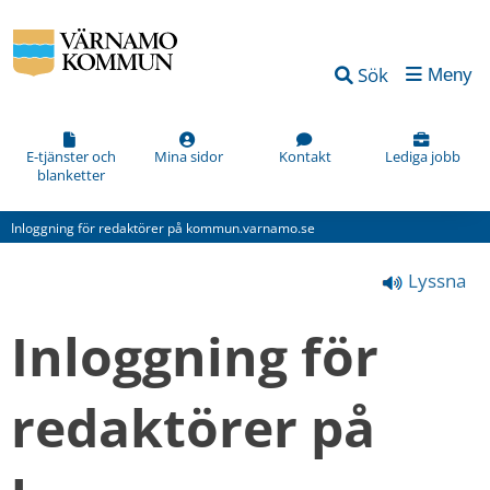
Vad
Sök
Meny
kan
vi
förbättra
E-tjänster och
Mina sidor
Kontakt
Lediga jobb
blanketter
på
den
Inloggning för redaktörer på kommun.varnamo.se
här
Lyssna
webbsidan?
*
Inloggning för 
(obligatorisk)
redaktörer på 
Hur