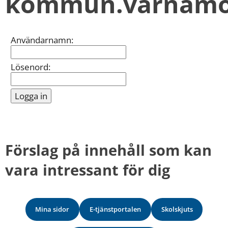
kommun.varnamo
kan
vi
göra
informationen
Inloggning
Användarnamn:
bättre
för
dig?
Lösenord:
Webbadress
till
sidan
bifogas
i
meddelandet.
Förslag på innehåll som kan 
vara intressant för dig
Mina sidor
E-tjänstportalen
Skolskjuts