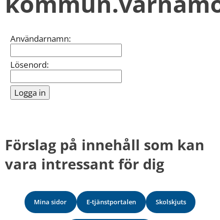
kommun.varnamo
kan
vi
göra
informationen
Inloggning
Användarnamn:
bättre
för
dig?
Lösenord:
Webbadress
till
sidan
bifogas
i
meddelandet.
Förslag på innehåll som kan 
vara intressant för dig
Mina sidor
E-tjänstportalen
Skolskjuts