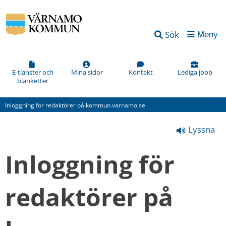
Vad
Sök
Meny
kan
vi
förbättra
E-tjänster och
Mina sidor
Kontakt
Lediga jobb
blanketter
på
den
Inloggning för redaktörer på kommun.varnamo.se
här
Lyssna
webbsidan?
*
Inloggning för 
(obligatorisk)
redaktörer på 
Hur