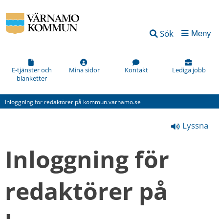
Vad
Sök
Meny
kan
vi
förbättra
E-tjänster och
Mina sidor
Kontakt
Lediga jobb
blanketter
på
den
Inloggning för redaktörer på kommun.varnamo.se
här
Lyssna
webbsidan?
*
Inloggning för 
(obligatorisk)
redaktörer på 
Hur