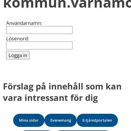
kommun.varnamo
kan
vi
göra
informationen
Inloggning
Användarnamn:
bättre
för
dig?
Lösenord:
Webbadress
till
sidan
bifogas
i
meddelandet.
Förslag på innehåll som kan 
vara intressant för dig
Mina sidor
Evenemang
E-tjänstportalen