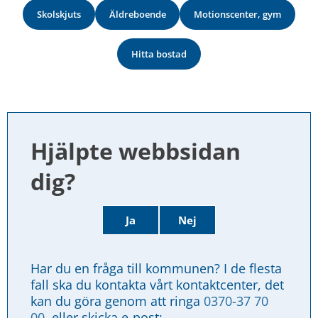
Skolskjuts
Äldreboende
Motionscenter, gym
Hitta bostad
Hjälpte webbsidan 
dig?
Ja
Nej
Har du en fråga till kommunen? I de flesta 
fall ska du kontakta vårt kontaktcenter, det 
kan du göra genom att ringa 
0370-37 70 
00
, eller skicka e-post: 