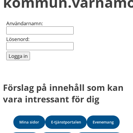
kommun.varnamo
kan
vi
göra
informationen
Inloggning
Användarnamn:
bättre
för
dig?
Lösenord:
Webbadress
till
sidan
bifogas
i
meddelandet.
Förslag på innehåll som kan 
vara intressant för dig
Mina sidor
E-tjänstportalen
Evenemang