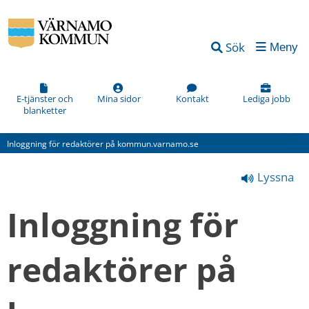
Vad
Sök
Meny
kan
vi
förbättra
E-tjänster och
Mina sidor
Kontakt
Lediga jobb
blanketter
på
den
Inloggning för redaktörer på kommun.varnamo.se
här
Lyssna
webbsidan?
*
Inloggning för 
(obligatorisk)
redaktörer på 
Hur