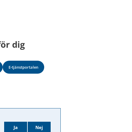
ör dig
E-tjänstportalen
Ja
Nej