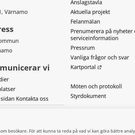
Anslagstavla
 1, Värnamo
Aktuella projekt
Felanmälan
ress
Prenumerera på nyheter 
serviceinformation
kommun
Pressrum
rnamo
Vanliga frågor och svar
municerar vi
Länk till ann
Kartportal
dier
Möten och protokoll
latser
Styrdokument
 sidan Kontakta oss
Tillgänglighetsredogörel
Behandling av personupp
g som besökare. För att kunna ta reda på vad vi kan göra bättre an
Kakor