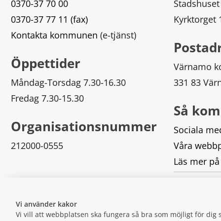
0370-37 70 00
Stadshuset
0370-37 77 11 (fax)
Kyrktorget
Kontakta kommunen
 (e-tjänst)
Postad
Öppettider
Värnamo 
Måndag-Torsdag 7.30-16.30
331 83 Vä
Fredag 7.30-15.30
Så kom
Organisationsnummer
Sociala me
212000-0555
Våra webbp
Läs mer på
Logga in
Vi använder kakor
Vi vill att webbplatsen ska fungera så bra som möjligt för di