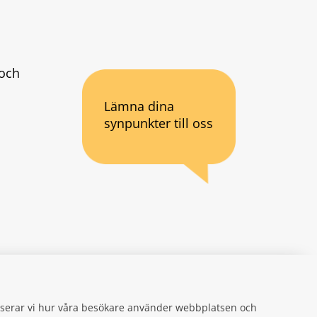
och 
Lämna dina
synpunkter till oss
an webbplats.
se
gifter
alyserar vi hur våra besökare använder webbplatsen och