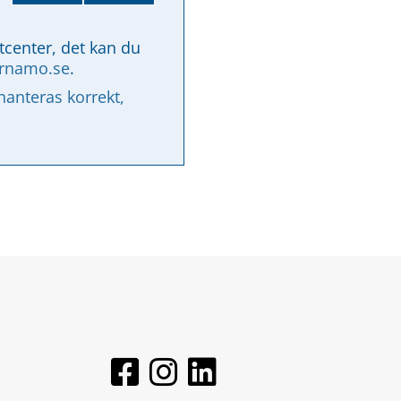
tcenter, det kan du 
arnamo.se
.
nteras korrekt, 