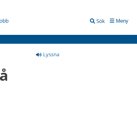
jobb
Sök
Meny
Lyssna
å 