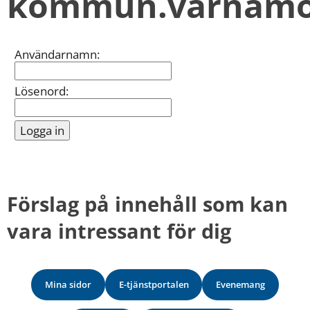
kommun.varnamo
kan
vi
göra
informationen
Inloggning
Användarnamn:
bättre
för
dig?
Lösenord:
Webbadress
till
sidan
bifogas
i
meddelandet.
Förslag på innehåll som kan 
vara intressant för dig
Mina sidor
E-tjänstportalen
Evenemang