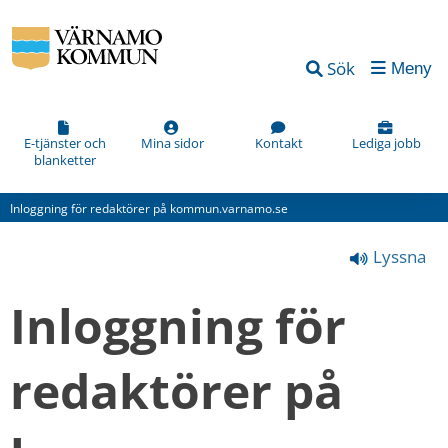
Vad
Sök
Meny
kan
vi
förbättra
E-tjänster och
Mina sidor
Kontakt
Lediga jobb
blanketter
på
den
Inloggning för redaktörer på kommun.varnamo.se
här
Lyssna
webbsidan?
*
Inloggning för 
(obligatorisk)
redaktörer på 
Hur