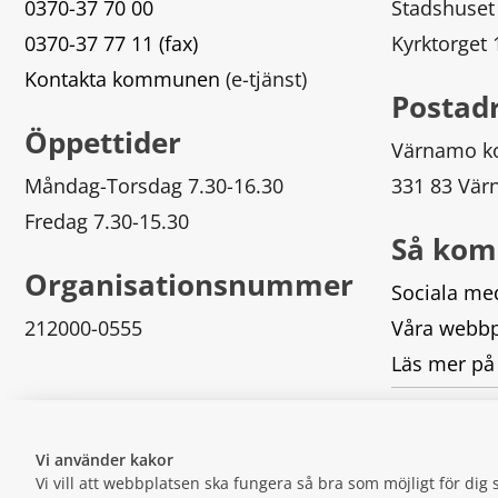
0370-37 70 00
Stadshuset
0370-37 77 11 (fax)
Kyrktorget
Kontakta kommunen
 (e-tjänst)
Postad
Öppettider
Värnamo 
Måndag-Torsdag 7.30-16.30
331 83 Vä
Fredag 7.30-15.30
Så kom
Organisationsnummer
Sociala me
212000-0555
Våra webbp
Läs mer på
Logga in
Vi använder kakor
Vi vill att webbplatsen ska fungera så bra som möjligt för di