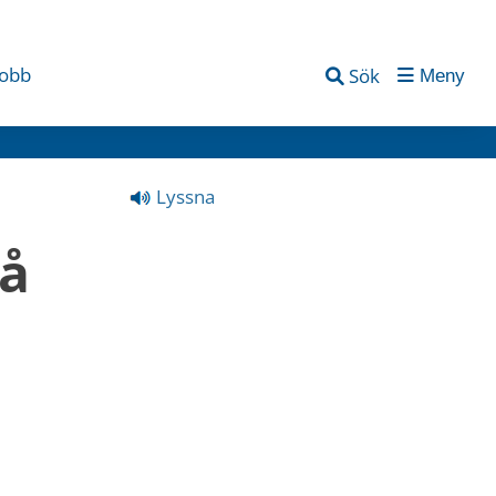
jobb
Sök
Meny
Lyssna
å 