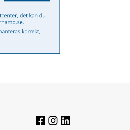
tcenter, det kan du 
arnamo.se
.
nteras korrekt, 