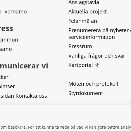
Anslagstavla
 1, Värnamo
Aktuella projekt
Felanmälan
ress
Prenumerera på nyheter 
serviceinformation
kommun
Pressrum
rnamo
Vanliga frågor och svar
municerar vi
Länk till ann
Kartportal
dier
Möten och protokoll
latser
Styrdokument
 sidan Kontakta oss
Tillgänglighetsredogörel
Behandling av personupp
g som besökare. För att kunna ta reda på vad vi kan göra bättre an
Kakor