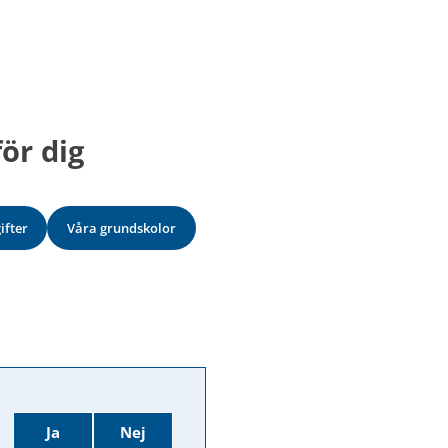
ör dig
ifter
Våra grundskolor
Ja
Nej