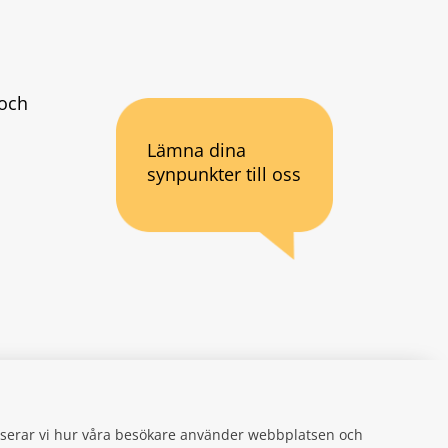
och 
Lämna dina
synpunkter till oss
an webbplats.
se
gifter
alyserar vi hur våra besökare använder webbplatsen och