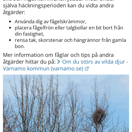
själva häckningsperioden kan du vidta andra 
åtgärder:
Använda dig av fågelskrämmor,
placera fågelfrön eller talgbollar en bit bort från 
din fastighet,
rensa tak, skorstenar och hängrännor från gamla 
bon.
Mer information om fåglar och tips på andra 
åtgärder hittar du på: 
Om du störs av vilda djur - 
Länk till annan w
Värnamo kommun (varnamo.se)