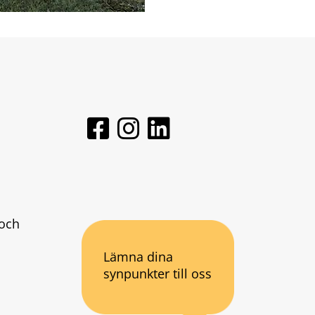
och 
Lämna dina
synpunkter till oss
an webbplats.