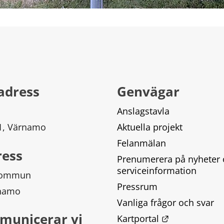
adress
Genvägar
Anslagstavla
 1, Värnamo
Aktuella projekt
Felanmälan
ress
Prenumerera på nyheter 
serviceinformation
kommun
Pressrum
rnamo
Vanliga frågor och svar
municerar vi
Länk till ann
Kartportal