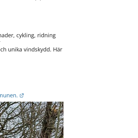
der, cykling, ridning 
 
och unika vindskydd. Här 
Länk till annan webbplats.
mmunen.