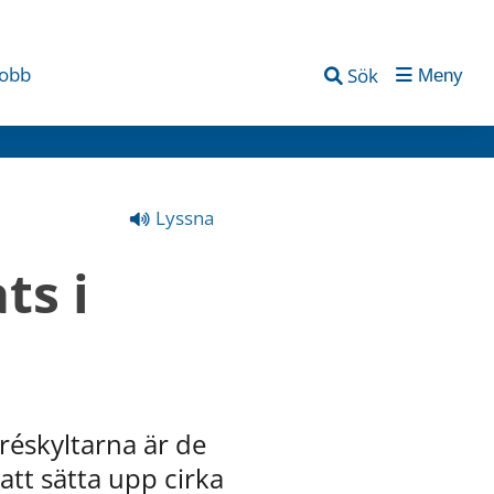
jobb
Sök
Meny
Lyssna
s i 
réskyltarna är de 
tt sätta upp cirka 