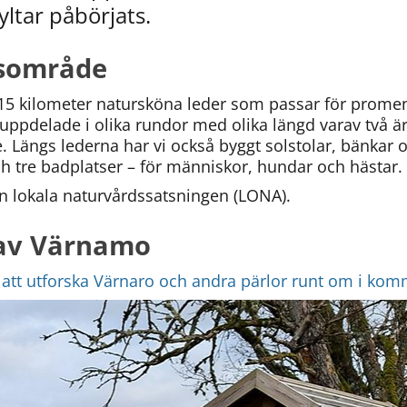
ltar påbörjats.
tsområde
15 kilometer natursköna leder som passar för promena
uppdelade i olika rundor med olika längd varav två är
. Längs lederna har vi också byggt solstolar, bänkar 
och tre badplatser – för människor, hundar och hästar.
en lokala naturvårdssatsningen (LONA).
av Värnamo
 att utforska Värnaro och andra pärlor runt om i ko