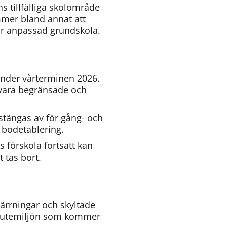
tillfälliga skolområde 
mer bland annat att 
för anpassad grundskola.
under vårterminen 2026. 
ara begränsade och 
tängas av för gång- och 
h bodetablering.
 förskola fortsatt kan 
 tas bort.
pärrningar och skyltade 
a utemiljön som kommer 