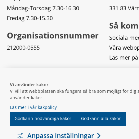
Måndag-Torsdag 7.30-16.30
331 83 Vä
Fredag 7.30-15.30
Så kom
Organisationsnummer
Sociala me
212000-0555
Våra webbp
Läs mer på
Logga in
Vi använder kakor
Vi vill att webbplatsen ska fungera så bra som möjligt för di
använder kakor.
Läs mer i vår kakpolicy
Godkänn nödvändiga kakor
Godkänn alla kakor
Anpassa inställningar