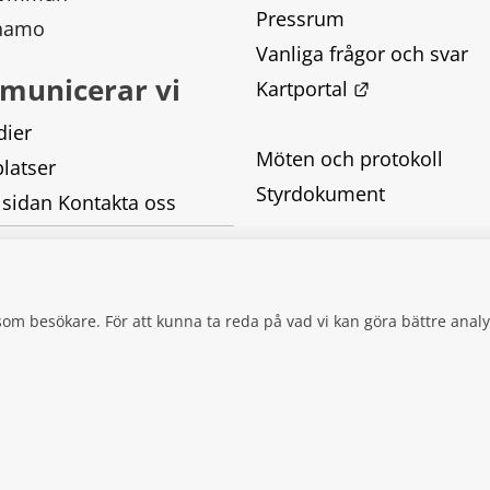
Pressrum
rnamo
Vanliga frågor och svar
municerar vi
Länk till ann
Kartportal
dier
Möten och protokoll
latser
Styrdokument
 sidan Kontakta oss
Tillgänglighetsredogörel
Behandling av personupp
g som besökare. För att kunna ta reda på vad vi kan göra bättre an
Kakor