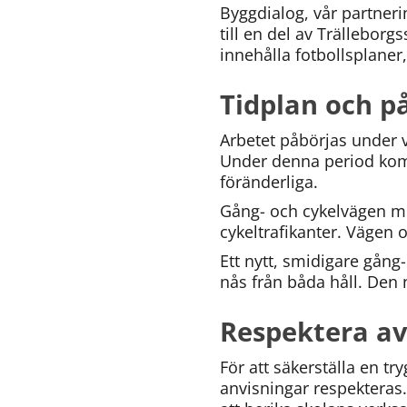
Byggdialog, vår partner
till en del av Trällebor
innehålla fotbollsplane
Tidplan och p
Arbetet påbörjas under v
Under denna period kom
föränderliga.
Gång- och cykelvägen me
cykeltrafikanter. Vägen 
Ett nytt, smidigare gång-
nås från båda håll. Den
Respektera av
För att säkerställa en tr
anvisningar respekteras