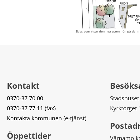
Skiss som visar den nya utemiljön på den n
Kontakt
Besöks
0370-37 70 00
Stadshuset
0370-37 77 11 (fax)
Kyrktorget
Kontakta kommunen
 (e-tjänst)
Postad
Öppettider
Värnamo 