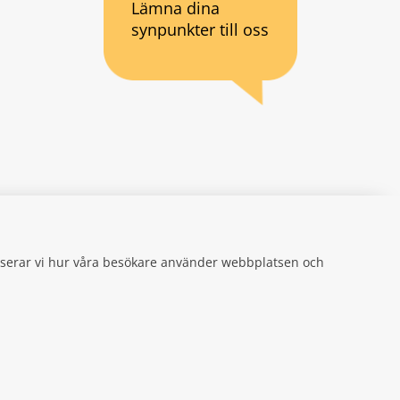
Lämna dina
synpunkter till oss
an webbplats.
se
gifter
alyserar vi hur våra besökare använder webbplatsen och