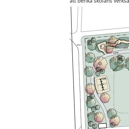
att berika skolans verks