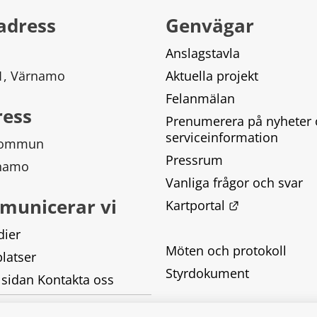
adress
Genvägar
Anslagstavla
 1, Värnamo
Aktuella projekt
Felanmälan
ress
Prenumerera på nyheter 
serviceinformation
kommun
Pressrum
rnamo
Vanliga frågor och svar
municerar vi
Länk till ann
Kartportal
dier
Möten och protokoll
latser
Styrdokument
 sidan Kontakta oss