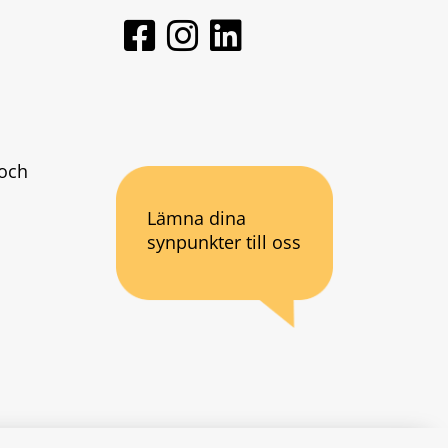
och 
Lämna dina
synpunkter till oss
an webbplats.