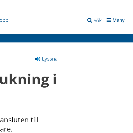
jobb
Sök
Meny
Lyssna
ukning i 
sluten till 
are.