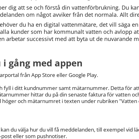
er dig att se och förstå din vattenförbrukning. Du kan
elanden om något avviker från det normala. Allt dire
höver du ha en digital vattenmätare, det vill säga en
alla kunder som har kommunalt vatten och avlopp att f
 arbetar successivt med att byta ut de nuvarande m
 i gång med appen
portal från App Store eller Google Play.
och fyll i ditt kundnummer samt mätarnummer. Detta för att 
nummer hittar du på din senaste faktura för vatten och
till höger och mätarnumret i texten under rubriken "Vatten 
 kan du välja hur du vill få meddelanden, till exempel vid lä
e‑post eller som pushnotiser.