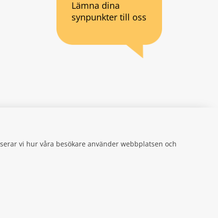
Lämna dina
synpunkter till oss
an webbplats.
se
gifter
alyserar vi hur våra besökare använder webbplatsen och