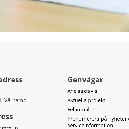
adress
Genvägar
Anslagstavla
 1, Värnamo
Aktuella projekt
Felanmälan
ress
Prenumerera på nyheter 
serviceinformation
kommun