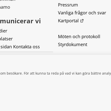
Pressrum
rnamo
Vanliga frågor och svar
municerar vi
Länk till ann
Kartportal
dier
Möten och protokoll
latser
Styrdokument
 sidan Kontakta oss
Tillgänglighetsredogörel
Behandling av personupp
g som besökare. För att kunna ta reda på vad vi kan göra bättre an
Kakor