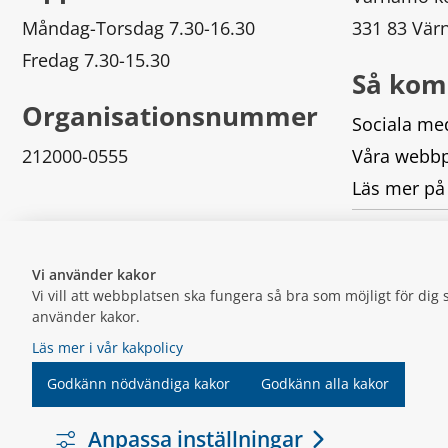
Måndag-Torsdag 7.30-16.30
331 83 Vä
Fredag 7.30-15.30
Så kom
Organisationsnummer
Sociala me
212000-0555
Våra webbp
Läs mer på
Logga in
Vi använder kakor
Vi vill att webbplatsen ska fungera så bra som möjligt för di
använder kakor.
Läs mer i vår kakpolicy
Godkänn nödvändiga kakor
Godkänn alla kakor
Anpassa inställningar