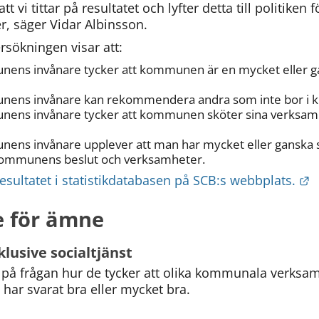
 vi tittar på resultatet och lyfter detta till politiken 
, säger Vidar Albinsson.
rsökningen visar att:
ens invånare tycker att kommunen är en mycket eller gan
nens invånare kan rekommendera andra som inte bor i ko
ens invånare tycker att kommunen sköter sina verksamhe
ns invånare upplever att man har mycket eller ganska sto
 kommunens beslut och verksamheter.
L
resultatet i statistikdatabasen på SCB:s webbplats.
e för ämne
lusive socialtjänst
på frågan hur de tycker att olika kommunala verksamh
 har svarat bra eller mycket bra.