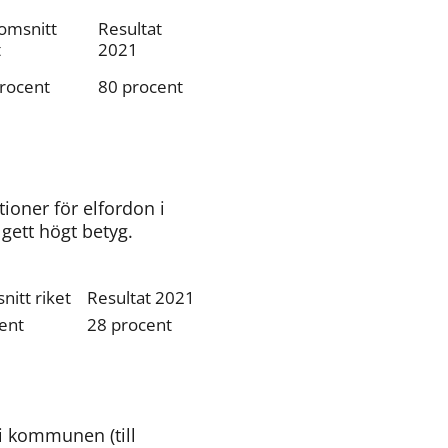
msnitt 
Resultat 
t
2021
rocent
80 procent
oner för elfordon i 
gett högt betyg.
itt riket
Resultat 2021
ent
28 procent
i kommunen (till 