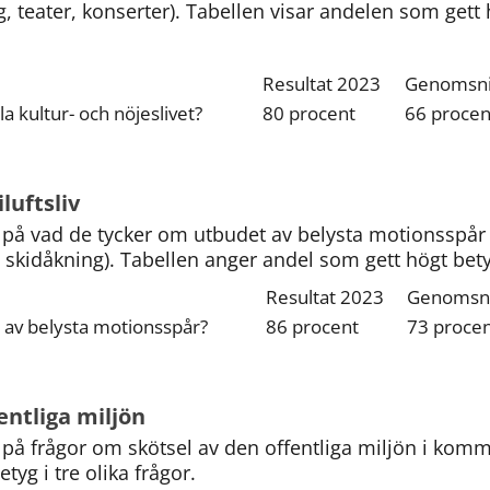
, teater, konserter). Tabellen visar andelen som gett 
Resultat 2023
Genomsnit
a kultur- och nöjeslivet?
80 procent
66 procen
luftsliv
på vad de tycker om utbudet av belysta motionsspår i
 skidåkning). Tabellen anger andel som gett högt bety
Resultat 2023
Genomsnit
 av belysta motionsspår?
86 procent
73 proce
entliga miljön
på frågor om skötsel av den offentliga miljön i kommu
yg i tre olika frågor.