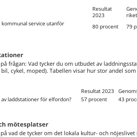
Resultat 
Geno
2023
rike
ll kommunal service utanför 
80 procent
79 p
ationer
å frågan: Vad tycker du om utbudet av laddningsstati
il, cykel, moped). Tabellen visar hur stor andel som 
Resultat 2023
Genomsn
av laddstationer för elfordon?
57 procent
43 proc
 och mötesplatser
å vad de tycker om det lokala kultur- och nöjeslivet 