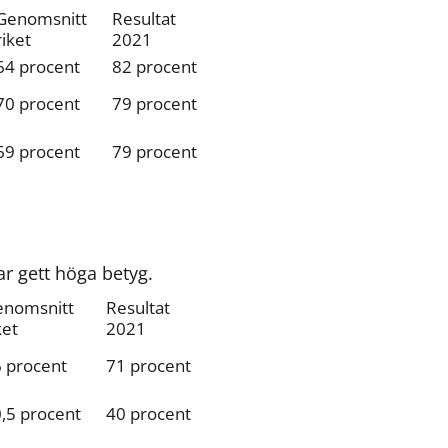
Genomsnitt 
Resultat 
riket
2021
64 procent
82 procent
70 procent
79 procent
69 procent
79 procent
r gett höga betyg.
nomsnitt 
Resultat 
ket
2021
 procent
71 procent
,5 procent
40 procent