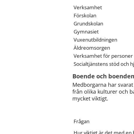
Verksamhet
Förskolan
Grundskolan
Gymnasiet
Vuxenutbildningen
Äldreomsorgen
Verksamhet för personer
Socialtjänstens stöd och hj
Boende och boendem
Medborgarna har svarat p
från olika kulturer och b
mycket viktigt.
Frågan
Hur viktigt är det med en 