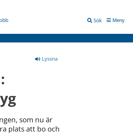
jobb
Sök
Meny
Lyssna
 
tyg
gen, som nu är 
 plats att bo och 