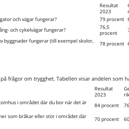
Resultat 
2023
 gator och vägar fungerar?
79 procent
76,5 
gång- och cykelvägar fungerar?
procent
av byggnader fungerar (till exempel skolor, 
78 procent
på frågor om trygghet. Tabellen visar andelen som ha
Resultat 
Ge
2023
ri
tomhus i området där du bor när det är 
84 procent
76
ner som bråkar eller stör i området där 
70 procent
60