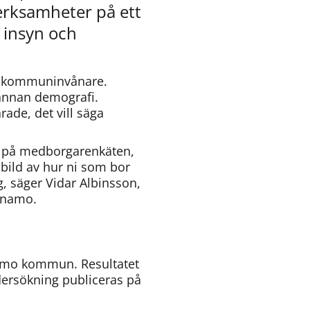
rksamheter på ett 
 insyn och 
a kommuninvånare. 
 annan demografi. 
de, det vill säga 
a på medborgarenkäten, 
 bild av hur ni som bor 
 säger Vidar Albinsson, 
rnamo.
namo kommun. Resultatet 
rsökning publiceras på 