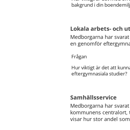
bakgrund i din boendemil
Lokala arbets- och u
Medborgarna har svarat 
en genomför eftergymnasi
Frågan
Hur viktigt är det att kun
eftergymnasiala studier?
Samhällsservice
Medborgarna har svarat p
kommunens centralort, t
visar hur stor andel som