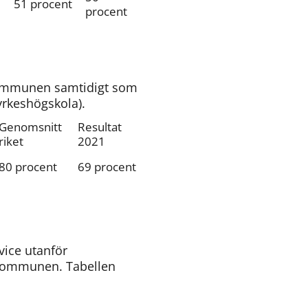
51 procent
procent
kommunen samtidigt som 
yrkeshögskola).
Genomsnitt 
Resultat 
riket
2021
80 procent
69 procent
ice utanför 
 kommunen. Tabellen 