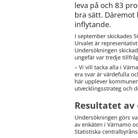
leva på och 83 pro
bra sätt. Däremot b
inflytande.
I september skickades S
Urvalet är representativt
Undersökningen skickades
ungefär var tredje tillfrå
– Vi vill tacka alla i V
era svar är värdefulla och
här upplever kommunen. V
utvecklingsstrateg och
Resultatet av
Undersökningen görs var
av enkäten i Värnamo o
Statistiska centralbyråns