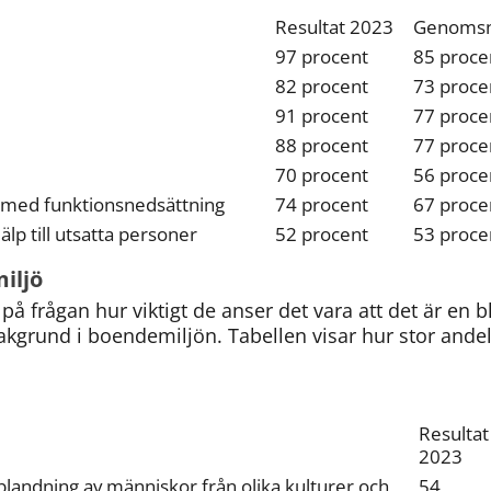
Resultat 2023
Genomsni
97 procent
85 proce
82 procent
73 proce
91 procent
77 proce
88 procent
77 proce
70 procent
56 proce
 med funktionsnedsättning
74 procent
67 proce
älp till utsatta personer
52 procent
53 proce
iljö
å frågan hur viktigt de anser det vara att det är en 
akgrund i boendemiljön. Tabellen visar hur stor andel s
Resultat 
2023
blandning av människor från olika kulturer och 
54 