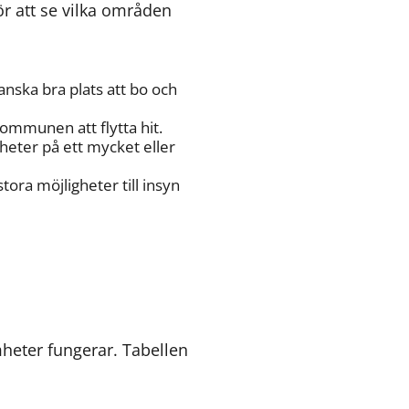
för att se vilka områden 
ska bra plats att bo och 
mmunen att flytta hit.
ter på ett mycket eller 
ra möjligheter till insyn 
änk till annan webbplats.
eter fungerar. Tabellen 