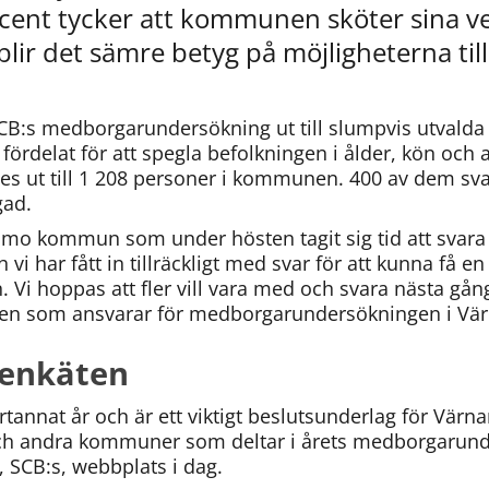
cent tycker att kommunen sköter sina ve
lir det sämre betyg på möjligheterna till
CB:s medborgarundersökning ut till slumpvis utvald
 fördelat för att spegla befolkningen i ålder, kön och
 ut till 1 208 personer i kommunen. 400 av dem svara
gad.
ärnamo kommun som under hösten tagit sig tid att svar
 vi har fått in tillräckligt med svar för att kunna få en
i hoppas att fler vill vara med och svara nästa gång,
 den som ansvarar för medborgarundersökningen i Vä
 enkäten
tannat år och är ett viktigt beslutsunderlag för Vär
ch andra kommuner som deltar i årets medborgarunde
, SCB:s, webbplats i dag.