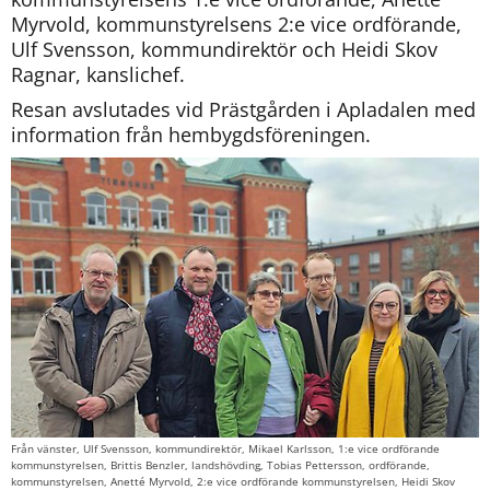
Myrvold, kommunstyrelsens 2:e vice ordförande, 
Ulf Svensson, kommundirektör och Heidi Skov 
Ragnar, kanslichef.
Resan avslutades vid Prästgården i Apladalen med 
information från hembygdsföreningen.
Från vänster, Ulf Svensson, kommundirektör, Mikael Karlsson, 1:e vice ordförande
kommunstyrelsen, Brittis Benzler, landshövding, Tobias Pettersson, ordförande,
kommunstyrelsen, Anetté Myrvold, 2:e vice ordförande kommunstyrelsen, Heidi Skov