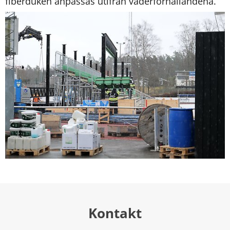
fiberduken anpassas utifrån väderförhållandena.
Kontakt