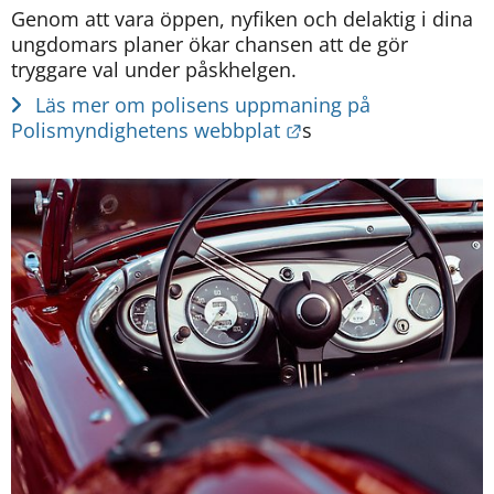
Genom att vara
öppen, nyfiken och delaktig i dina 
ungdomars planer ökar chansen att de gör 
tryggare val under påskhelgen.
 Läs mer om polisens uppmaning på 
Länk till annan webb
Polismyndighetens webbplat
s