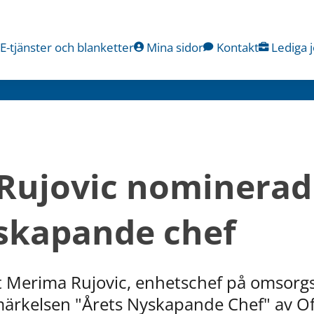
E-tjänster och blanketter
Mina sidor
Kontakt
Lediga 
ujovic nominerad t
yskapande chef
att Merima Rujovic, enhetschef på omsorgs
märkelsen "Årets Nyskapande Chef" av Off