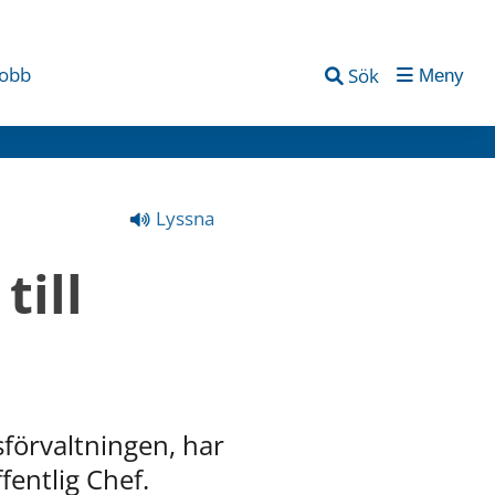
jobb
Sök
Meny
Lyssna
ill 
förvaltningen, har 
entlig Chef.