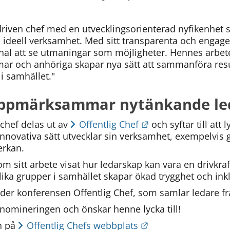
riven chef med en utvecklingsorienterad nyfikenhet 
 ideell verksamhet. Med sitt transparenta och engage
onal att se utmaningar som möjligheter. Hennes arbet
ar och anhöriga skapar nya sätt att sammanföra resu
i samhället."
 uppmärksammar nytänkande le
Länk till annan we
chef delas ut av 
Offentlig Chef
 och syftar till att
innovativa sätt utvecklar sin verksamhet, exempelvis 
erkan.
 sitt arbete visat hur ledarskap kan vara en drivkraft 
ika grupper i samhället skapar ökad trygghet och ink
der konferensen Offentlig Chef, som samlar ledare fr
l nomineringen och önskar henne lycka till!
Länk till annan we
 på 
Offentlig Chefs webbplats