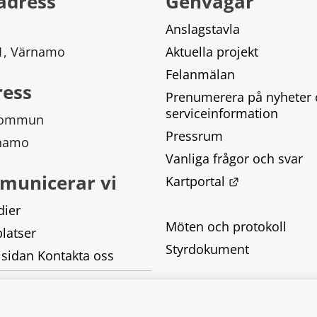
adress
Genvägar
Anslagstavla
 1, Värnamo
Aktuella projekt
Felanmälan
ress
Prenumerera på nyheter 
serviceinformation
kommun
Pressrum
rnamo
Vanliga frågor och svar
municerar vi
Länk till ann
Kartportal
dier
Möten och protokoll
latser
Styrdokument
 sidan Kontakta oss
Tillgänglighetsredogörel