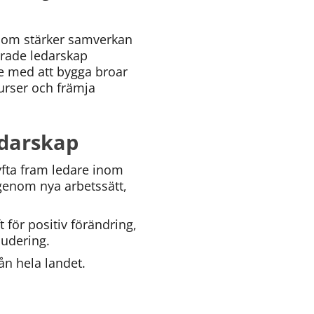
som stärker samverkan 
rade ledarskap 
e med att bygga broar 
rser och främja 
darskap
bbplats.
 lyfta fram ledare inom 
genom nya arbetssätt, 
för positiv förändring, 
ludering.
ån hela landet.
bbplats.