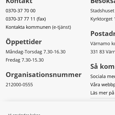
Kontakt
Besöks
0370-37 70 00
Stadshuset
0370-37 77 11 (fax)
Kyrktorget
Kontakta kommunen
 (e-tjänst)
Postad
Öppettider
Värnamo 
Måndag-Torsdag 7.30-16.30
331 83 Vä
Fredag 7.30-15.30
Så kom
Organisationsnummer
Sociala me
212000-0555
Våra webbp
Läs mer på
Logga in