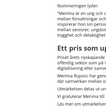
Nomineringen lyder:
"Merima är en ung och d
mellan förvaltningar och
inspirerar hon sin pers
mellan seniorer, ungdom
trygghet och delaktighet 
Ett pris som
Priset årets nyskapande 
offentlig sektor som på 
digitalisering eller samv
Merima Rujovic har genom
där samverkan mellan ol
Utmärkelsen delas ut un
Vi gratulerar Merima til
Läs mer om utmärkelsen