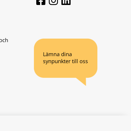
och 
Lämna dina
synpunkter till oss
an webbplats.
se