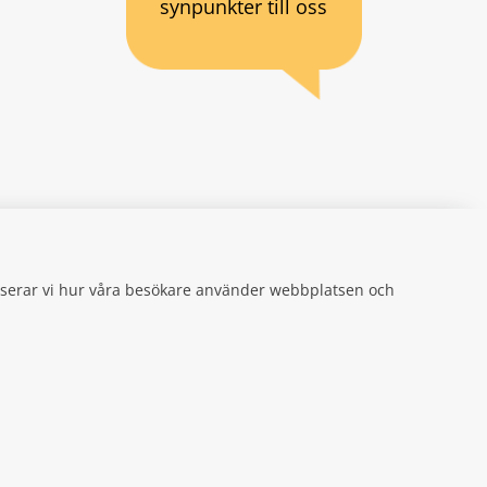
synpunkter till oss
an webbplats.
se
gifter
alyserar vi hur våra besökare använder webbplatsen och