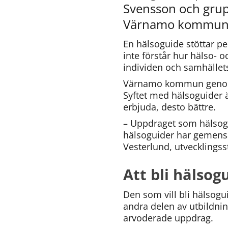
Svensson och grup
Värnamo kommun
En hälsoguide stöttar pe
inte förstår hur hälso-
individen och samhällets
Värnamo kommun genomfö
Syftet med hälsoguider är
erbjuda, desto bättre.
– Uppdraget som hälsogui
hälsoguider har gemensam
Vesterlund, utveckling
Att bli hälsog
Den som vill bli hälsogu
andra delen av utbildning
arvoderade uppdrag.