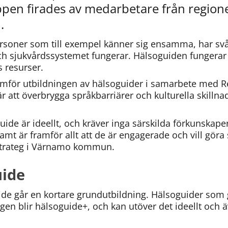
pen firades av medarbetare från regione
.
rsoner som till exempel känner sig ensamma, har svårt a
 och sjukvårdssystemet fungerar. Hälsoguiden fungerar
 resurser.
r utbildningen av hälsoguider i samarbete med Reg
 att överbrygga språkbarriärer och kulturella skillnader
de är ideellt, och kräver inga särskilda förkunskaper.
t är framför allt att de är engagerade och vill göra s
sstrateg i Värnamo kommun.
uide
ide går en kortare grundutbildning. Hälsoguider som g
en blir hälsoguide+, och kan utöver det ideellt och äv