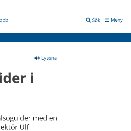
jobb
Sök
Meny
Lyssna
er i 
älsoguider med en 
ktör Ulf 