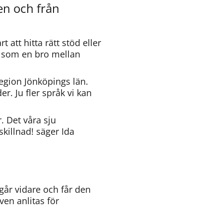
n och från 
tt hitta rätt stöd eller 
 som en bro mellan 
ion Jönköpings län. 
. Ju fler språk vi kan 
 Det våra sju 
killnad! säger Ida 
år vidare och får den 
en anlitas för 