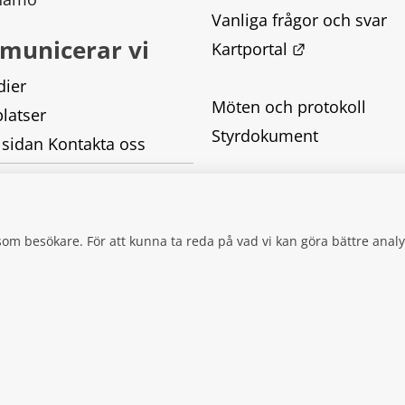
Vanliga frågor och svar
municerar vi
Länk till ann
Kartportal
dier
Möten och protokoll
latser
Styrdokument
 sidan Kontakta oss
Tillgänglighetsredogörel
Behandling av personupp
g som besökare. För att kunna ta reda på vad vi kan göra bättre an
Kakor
TILL ANNAN WEBBPLATS.