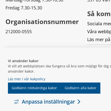
Fredag 7.30-15.30
Så kom
Organisationsnummer
Sociala me
212000-0555
Våra webbp
Läs mer på
Logga in
Vi använder kakor
Vi vill att webbplatsen ska fungera så bra som möjligt för di
använder kakor.
Läs mer i vår kakpolicy
Godkänn nödvändiga kakor
Godkänn alla kakor
Anpassa inställningar
LÄNK 
VARNAMO.SE