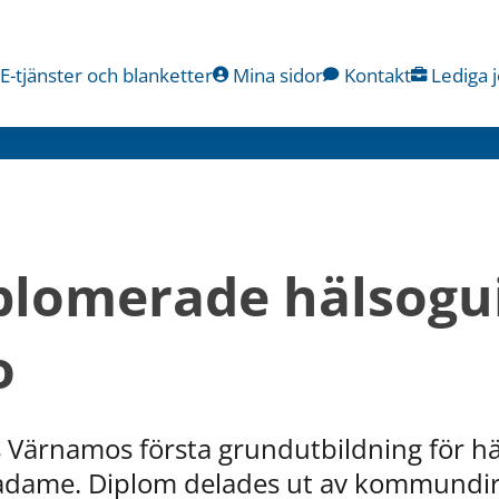
E-tjänster och blanketter
Mina sidor
Kontakt
Lediga 
plomerade hälsoguid
o
s Värnamos första grundutbildning för h
Madame. Diplom delades ut av kommundire