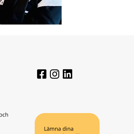
och 
Lämna dina