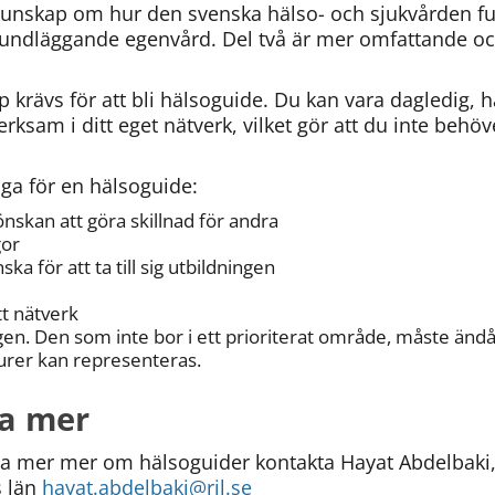
unskap om hur den svenska hälso- och sjukvården fu
undläggande egenvård. Del två är mer omfattande oc
 krävs för att bli hälsoguide. Du kan vara dagledig, ha
rksam i ditt eget nätverk, vilket gör att du inte behöve
ga för en hälsoguide:
skan att göra skillnad för andra
gor
ska för att ta till sig utbildningen
tt nätverk
gen. Den som inte bor i ett prioriterat område, måste ändå 
turer kan representeras.
ta mer
veta mer mer om hälsoguider kontakta
Hayat Abdelbaki,
 län 
hayat.abdelbaki@rjl.se