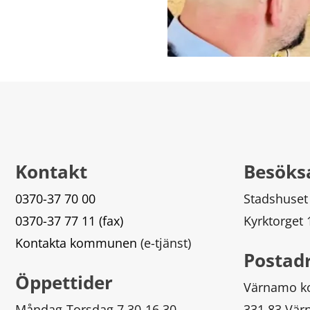
Kontakt
Besöks
0370-37 70 00
Stadshuset
0370-37 77 11 (fax)
Kyrktorget
Kontakta kommunen
 (e-tjänst)
Postad
Öppettider
Värnamo 
Måndag-Torsdag 7.30-16.30
331 83 Vä