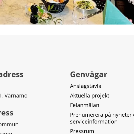
adress
Genvägar
Anslagstavla
 1, Värnamo
Aktuella projekt
Felanmälan
ress
Prenumerera på nyheter 
serviceinformation
kommun
Pressrum
rnamo