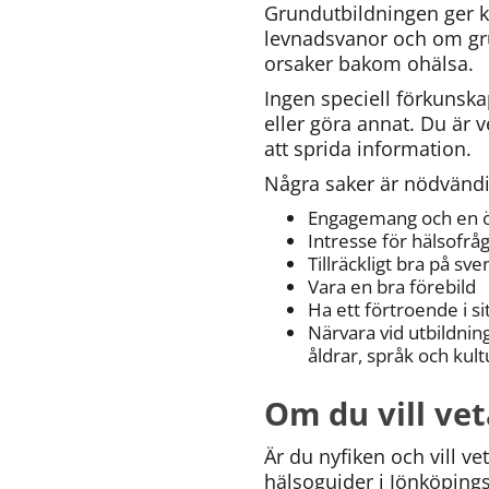
Grundutbildningen ger k
levnadsvanor och om gr
orsaker bakom ohälsa.
Ingen speciell förkunskap
eller göra annat. Du är ve
att sprida information.
Några saker är nödvändi
Engagemang och en ön
Intresse för hälsofrå
Tillräckligt bra på sven
Vara en bra förebild
Ha ett förtroende i si
Närvara vid utbildnin
åldrar, språk och kul
Om du vill ve
Är du nyfiken och vill 
hälsoguider i Jönköpings