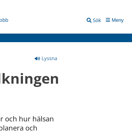
jobb
Sök
Meny
Lyssna
kningen 
r och hur hälsan 
planera och 