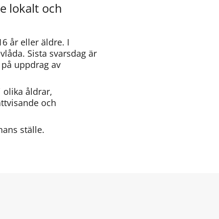
 lokalt och 
år eller äldre. I 
vlåda. Sista svarsdag är 
 på uppdrag av 
olika åldrar, 
ttvisande och 
nans ställe.
Länk till annan webbplats.