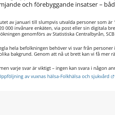
ämjande och förebyggande insatser – både
utet av januari till slumpvis utvalda personer som är 16 
20 000 invånare enkäten, via post eller sin digitala bre
ökningen genomförs av Statistiska Centralbyrån, SCB
egla hela befolkningen behöver vi svar från personer i 
olika bakgrund. Genom att nå ut brett kan vi få mer rä
a, men varje svar är viktigt – ingen kan svara i någon an
Uppföljning av vuxnas hälsa-Folkhälsa och sjukvård