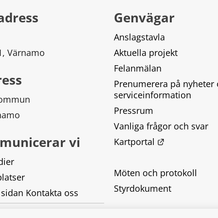
adress
Genvägar
Anslagstavla
 1, Värnamo
Aktuella projekt
Felanmälan
ress
Prenumerera på nyheter 
serviceinformation
kommun
Pressrum
rnamo
Vanliga frågor och svar
municerar vi
Länk till ann
Kartportal
dier
Möten och protokoll
latser
Styrdokument
 sidan Kontakta oss