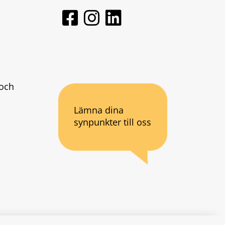
och 
Lämna dina
synpunkter till oss
an webbplats.