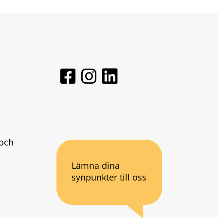
och 
Lämna dina
synpunkter till oss
an webbplats.