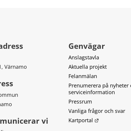
adress
Genvägar
Anslagstavla
 1, Värnamo
Aktuella projekt
Felanmälan
ress
Prenumerera på nyheter 
serviceinformation
kommun
Pressrum
rnamo
Vanliga frågor och svar
municerar vi
Länk till ann
Kartportal