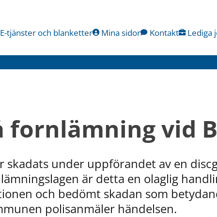
E-tjänster och blanketter
Mina sidor
Kontakt
Lediga 
 fornlämning vid 
r skadats under uppförandet av en discgo
nlämningslagen är detta en olaglig handli
ationen och bedömt skadan som betydande
kommunen polisanmäler händelsen.