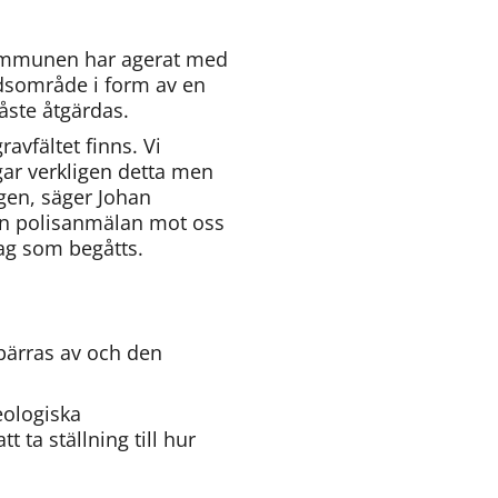
Kommunen har agerat med 
idsområde i form av en 
åste åtgärdas.
vfältet finns. Vi 
gar verkligen detta men 
en, säger Johan 
 en polisanmälan mot oss 
stag som begåtts.
ärras av och den 
ologiska 
a ställning till hur 