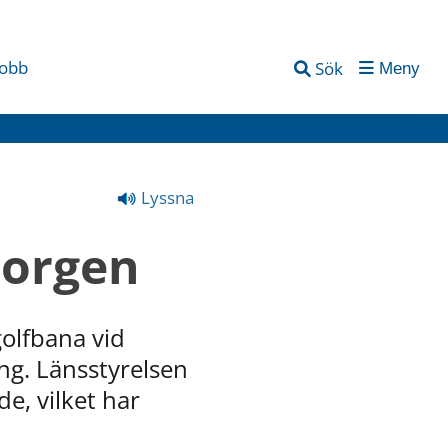
jobb
Sök
Meny
Lyssna
Borgen
lfbana vid 
ng. Länsstyrelsen 
, vilket har 