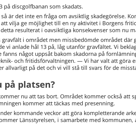
13 på discgolfbanan som skadats.
, så är det inte en fråga om avsiktlig skadegörelse. 
t vilja ge möjlighet till en ny aktivitet i Borgens frit
 detta resulterat i oavsiktliga konsekvenser som nu m
s gravfält i området men missbedömde området där gra
 vi anlade hål 13 på, låg utanför gravfältet. Vi bekla
inte fanns något uppsåt bakom skadorna på fornlämning
eknik- och fritidsförvaltningen. — Vi har valt att göra
ser allvarligt på det och vi vill stå till svars för de mis
 på platsen?
 kommer nu att tas bort. Området kommer också att sp
ämningen kommer att täckas med presenning.
nder kommande veckor att göra kompletterande arke
mmer Länsstyrelsen, i samarbete med kommunen, att t