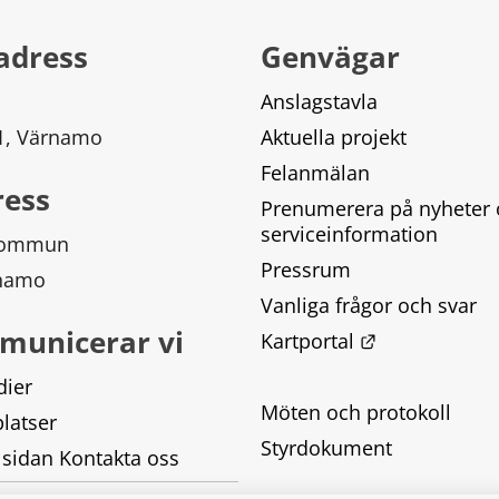
adress
Genvägar
Anslagstavla
 1, Värnamo
Aktuella projekt
Felanmälan
ress
Prenumerera på nyheter 
serviceinformation
kommun
Pressrum
rnamo
Vanliga frågor och svar
municerar vi
Länk till ann
Kartportal
dier
Möten och protokoll
latser
Styrdokument
 sidan Kontakta oss