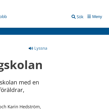
jobb
Sök
Meny
Lyssna
rgskolan
sskolan med en 
öräldrar, 
och Karin Hedström, 