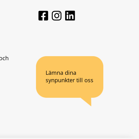
och 
Lämna dina
synpunkter till oss
an webbplats.