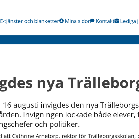
E-tjänster och blanketter
Mina sidor
Kontakt
Lediga 
igdes nya Trällebo
 16 augusti invigdes den nya Trälleborg
rden. Invigningen lockade både elever, f
ngschefer och politiker.
tt Cathrine Arnetorp, rektor för Trälleborgsskolan, 