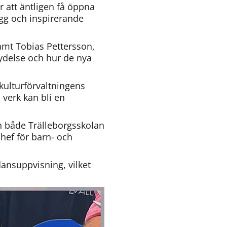
 att äntligen få öppna 
gg och inspirerande 
mt Tobias Pettersson, 
delse och hur de nya 
ulturförvaltningens 
 verk kan bli en 
både Trälleborgsskolan 
ef för barn- och 
nsuppvisning, vilket 