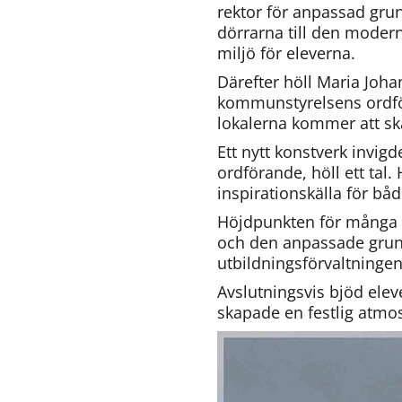
rektor för anpassad grun
dörrarna till den modern
miljö för eleverna.
Därefter höll Maria Joh
kommunstyrelsens ordför
lokalerna kommer att ska
Ett nytt konstverk invig
ordförande, höll ett tal.
inspirationskälla för bå
Höjdpunkten för många 
och den anpassade grund
utbildningsförvaltningen
Avslutningsvis bjöd ele
skapade en festlig atmos