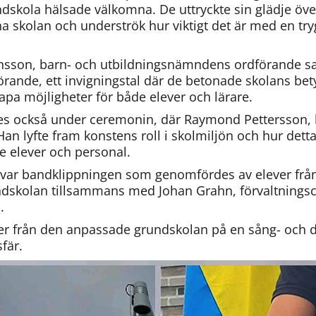
dskola hälsade välkomna. De uttryckte sin glädje över
a skolan och underströk hur viktigt det är med en try
ansson, barn- och utbildningsnämndens ordförande sa
ande, ett invigningstal där de betonade skolans bety
pa möjligheter för både elever och lärare.
des också under ceremonin, där Raymond Pettersson, k
 Han lyfte fram konstens roll i skolmiljön och hur detta
de elever och personal.
var bandklippningen som genomfördes av elever från 
skolan tillsammans med Johan Grahn, förvaltningsch
.
ver från den anpassade grundskolan på en sång- och da
fär.