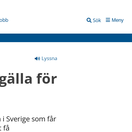
jobb
Sök
Meny
Lyssna
älla för 
 i Sverige som får 
få 