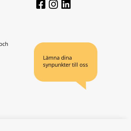
och 
Lämna dina
synpunkter till oss
an webbplats.
se