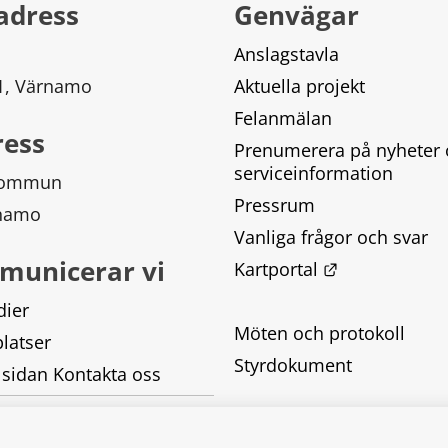
adress
Genvägar
Anslagstavla
 1, Värnamo
Aktuella projekt
Felanmälan
ress
Prenumerera på nyheter 
serviceinformation
kommun
Pressrum
rnamo
Vanliga frågor och svar
municerar vi
Länk till ann
Kartportal
dier
Möten och protokoll
latser
Styrdokument
 sidan Kontakta oss
Tillgänglighetsredogörel