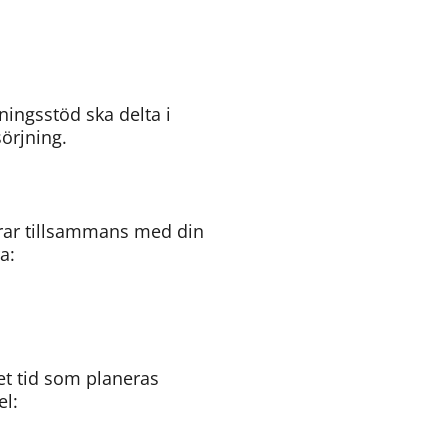
ningsstöd ska delta i 
sörjning.
rar tillsammans med din 
a:
t tid som planeras 
el: