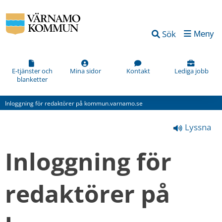
Vad
Sök
Meny
kan
vi
förbättra
E-tjänster och
Mina sidor
Kontakt
Lediga jobb
blanketter
på
den
Inloggning för redaktörer på kommun.varnamo.se
här
Lyssna
webbsidan?
*
Inloggning för 
(obligatorisk)
redaktörer på 
Hur