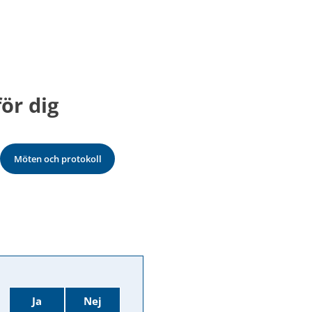
ör dig
Möten och protokoll
Ja
Nej