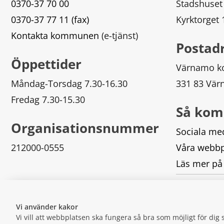
0370-37 70 00
Stadshuset
0370-37 77 11 (fax)
Kyrktorget
Kontakta kommunen
 (e-tjänst)
Postad
Öppettider
Värnamo 
Måndag-Torsdag 7.30-16.30
331 83 Vä
Fredag 7.30-15.30
Så kom
Organisationsnummer
Sociala me
212000-0555
Våra webbp
Läs mer på
Logga in
Vi använder kakor
Vi vill att webbplatsen ska fungera så bra som möjligt för di