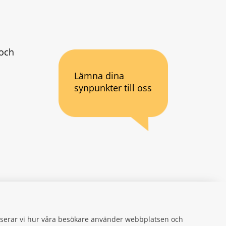
och 
Lämna dina
synpunkter till oss
an webbplats.
se
gifter
alyserar vi hur våra besökare använder webbplatsen och