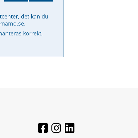
tcenter, det kan du 
arnamo.se
.
nteras korrekt, 