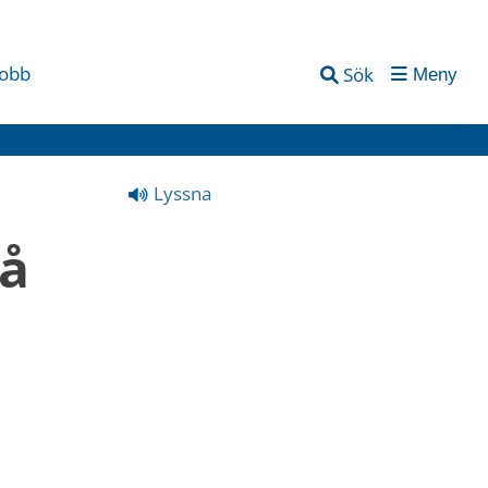
jobb
Sök
Meny
Lyssna
å 