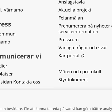
Anslagstavla
 1, Värnamo
Aktuella projekt
Felanmälan
ress
Prenumerera på nyheter 
serviceinformation
kommun
Pressrum
rnamo
Vanliga frågor och svar
municerar vi
Länk till ann
Kartportal
dier
Möten och protokoll
latser
Styrdokument
 sidan Kontakta oss
Tillgänglighetsredogörel
Behandling av personupp
g som besökare. För att kunna ta reda på vad vi kan göra bättre an
Kakor