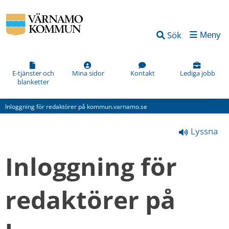
Vad
Sök
Meny
kan
vi
förbättra
E-tjänster och
Mina sidor
Kontakt
Lediga jobb
blanketter
på
den
Inloggning för redaktörer på kommun.varnamo.se
här
Lyssna
webbsidan?
*
Inloggning för 
(obligatorisk)
redaktörer på 
Hur