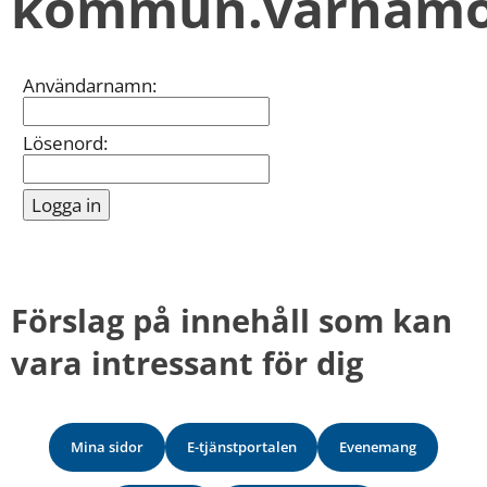
kommun.varnamo
kan
vi
göra
informationen
Inloggning
Användarnamn:
bättre
för
dig?
Lösenord:
Webbadress
till
sidan
bifogas
i
meddelandet.
Förslag på innehåll som kan 
vara intressant för dig
Mina sidor
E-tjänstportalen
Evenemang