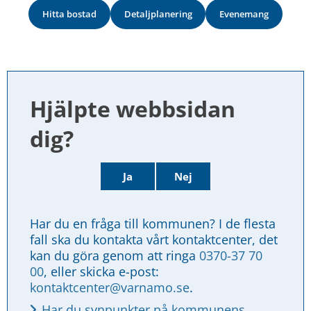
Hitta bostad
Detaljplanering
Evenemang
Hjälpte webbsidan 
dig?
Ja
Nej
Har du en fråga till kommunen? I de flesta 
fall ska du kontakta vårt kontaktcenter, det 
kan du göra genom att ringa 
0370-37 70 
00
, eller skicka e-post: 
kontaktcenter@varnamo.se
.
Har du synpunkter på kommunens 