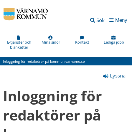
Vad
Sök
Meny
kan
vi
förbättra
E-tjänster och
Mina sidor
Kontakt
Lediga jobb
blanketter
på
den
Inloggning för redaktörer på kommun.varnamo.se
här
Lyssna
webbsidan?
*
Inloggning för 
(obligatorisk)
redaktörer på 
Hur