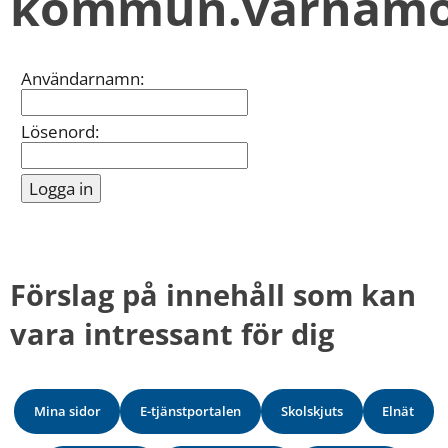
kommun.varnamo
kan
vi
göra
informationen
Inloggning
Användarnamn:
bättre
för
dig?
Lösenord:
Webbadress
till
sidan
bifogas
i
meddelandet.
Förslag på innehåll som kan 
vara intressant för dig
Mina sidor
E-tjänstportalen
Skolskjuts
Elnät