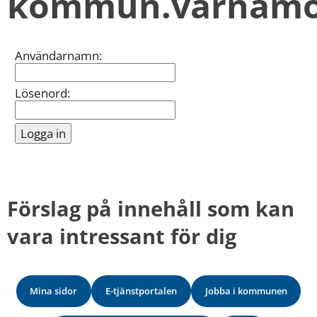
kommun.varnamo
kan
vi
göra
informationen
Inloggning
Användarnamn:
bättre
för
dig?
Lösenord:
Webbadress
till
sidan
bifogas
i
meddelandet.
Förslag på innehåll som kan 
vara intressant för dig
Mina sidor
E-tjänstportalen
Jobba i kommunen