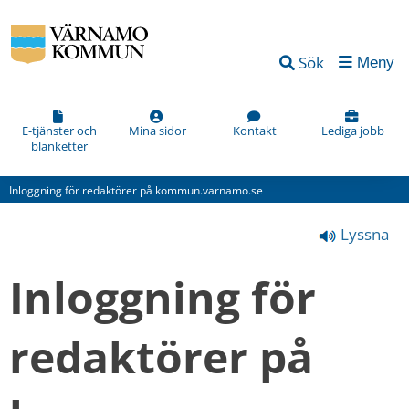
Vad
Sök
Meny
kan
vi
förbättra
E-tjänster och
Mina sidor
Kontakt
Lediga jobb
blanketter
på
den
Inloggning för redaktörer på kommun.varnamo.se
här
Lyssna
webbsidan?
*
Inloggning för 
(obligatorisk)
redaktörer på 
Hur