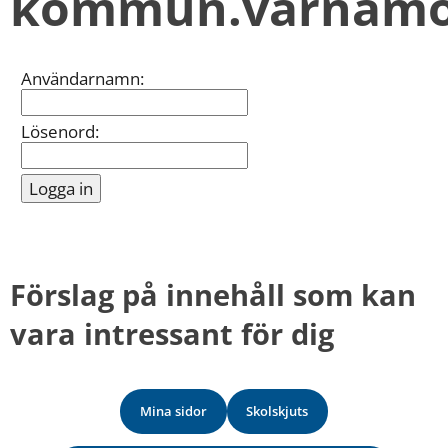
kommun.varnamo
kan
vi
göra
informationen
Inloggning
Användarnamn:
bättre
för
dig?
Lösenord:
Webbadress
till
sidan
bifogas
i
meddelandet.
Förslag på innehåll som kan 
vara intressant för dig
Mina sidor
Skolskjuts