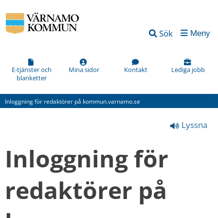
Vad
Sök
Meny
kan
vi
förbättra
E-tjänster och
Mina sidor
Kontakt
Lediga jobb
blanketter
på
den
Inloggning för redaktörer på kommun.varnamo.se
här
Lyssna
webbsidan?
*
Inloggning för 
(obligatorisk)
redaktörer på 
Hur