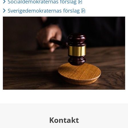
pdf, 48 kB.
Socialdemokraternas förslag
pdf, 117 kB.
Sverigedemokraternas förslag
Kontakt