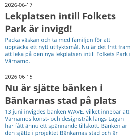
kan
2026-06-17
vi
Lekplatsen intill Folkets
göra
informationen
Park är invigd!
bättre
för
Packa väskan och ta med familjen för att
dig?
Webbadress
upptäcka ett nytt utflyktsmål. Nu är det fritt fram
till
att leka på den nya lekplatsen intill Folkets Park i
sidan
Värnamo.
bifogas
i
2026-06-15
meddelandet.
Nu är sjätte bänken i
Bänkarnas stad på plats
13 juni invigdes bänken WAVE, vilket innebär att
Värnamos konst- och designstråk längs Lagan
har fått ännu ett spännande tillskott. Bänken är
den sjätte i projektet Bänkarnas stad och är