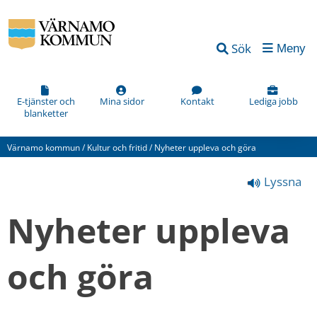
Vad
Sök
Meny
kan
vi
förbättra
E-tjänster och
Mina sidor
Kontakt
Lediga jobb
blanketter
på
den
Värnamo kommun
/
Kultur och fritid
/
Nyheter uppleva och göra
här
Lyssna
webbsidan?
*
Nyheter uppleva 
(obligatorisk)
och göra
Hur