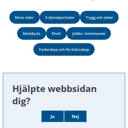
Mina sidor
E-tjänstportalen
Trygg och säker
Skolskjuts
Elnät
Jobba i kommunen
Faderskap och föräldraskap
Hjälpte webbsidan 
dig?
Ja
Nej