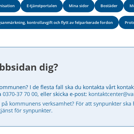
isation
E-tjänstportalen
Mina sidor
Bostäder
Mö
sanmärkning, kontrollavgift och flytt av felparkerade fordon
Prot
bbsidan dig?
kommunen? I de flesta fall ska du kontakta vårt kontak
a 
0370-37 70 00
, eller skicka e-post: 
kontaktcenter@v
 på kommunens verksamhet? För att synpunkter ska ha
tjänst för synpunkter.