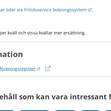
Länk till
r tider via Fritidsservice bokningssystem
.
per kväll och vissa kvällar mer ersättning.
mation
Länk till annan webbplats.
reningsregister
ehåll som kan vara intressant f