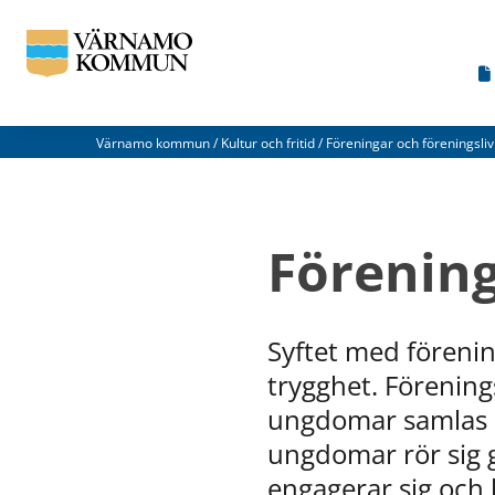
Värnamo kommun
/
Kultur och fritid
/
Föreningar och föreningsliv
Vad
kan
Förenin
vi
förbättra
på
Syftet med föreni
den
trygghet. Förening
här
ungdomar samlas u
webbsidan?
ungdomar rör sig g
*
engagerar sig och b