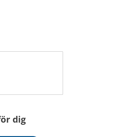
 annan webbplats.
ör dig