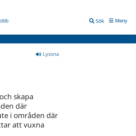
jobb
Sök
Meny
Lyssna
och skapa 
den där 
te i områden där 
ar att vuxna 