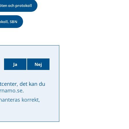
ten och protokoll
okoll, SBN
Ja
Nej
tcenter, det kan du 
arnamo.se
.
nteras korrekt, 