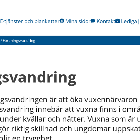
E-tjänster och blanketter
Mina sidor
Kontakt
Lediga 
/
Föreningsvandring
gsvandring
ngsvandringen är att öka vuxennärvaron 
svandring innebär att vuxna finns i områ
nder kvällar och nätter. Vuxna som är u
ör riktig skillnad och ungdomar uppskatt
lir en trygghet.