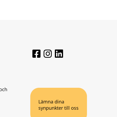
och 
Lämna dina
synpunkter till oss