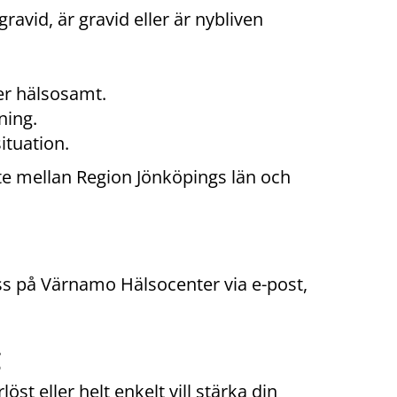
avid, är gravid eller är nybliven 
er hälsosamt.
ning.
situation.
te mellan Region Jönköpings län och 
Prata med din barnmorska eller kontakta oss på Värnamo Hälsocenter via e-post, 
g
 eller helt enkelt vill stärka din 