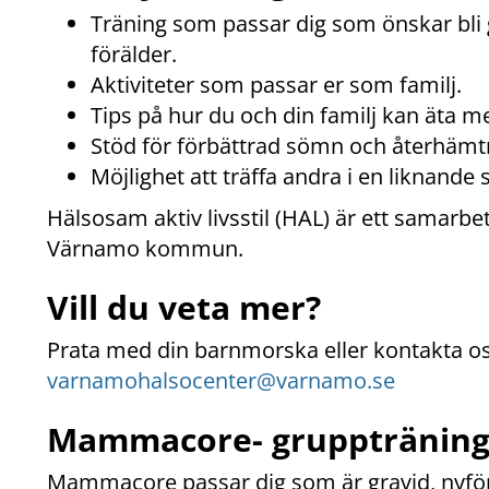
Träning som passar dig som önskar bli gr
förälder.
Aktiviteter som passar er som familj.
Tips på hur du och din familj kan äta m
Stöd för förbättrad sömn och återhämt
Möjlighet att träffa andra i en liknande 
Hälsosam aktiv livsstil (HAL) är ett samarbe
Värnamo kommun.
Vill du veta mer?
varnamohalsocenter@varnamo.se
Mammacore- grupptränin
Mammacore passar dig som är gravid, nyförlöst