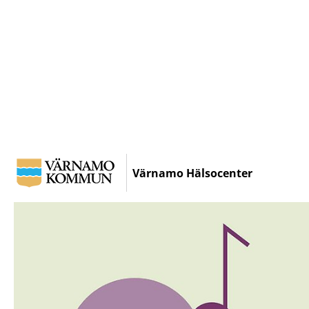
Hoppa
till
Värnamo Hälsocenter
huvudinnehållet