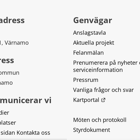
adress
Genvägar
Anslagstavla
 1, Värnamo
Aktuella projekt
Felanmälan
ress
Prenumerera på nyheter 
serviceinformation
kommun
Pressrum
rnamo
Vanliga frågor och svar
municerar vi
Länk till ann
Kartportal
dier
Möten och protokoll
latser
Styrdokument
 sidan Kontakta oss