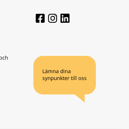
och 
Lämna dina
synpunkter till oss
an webbplats.