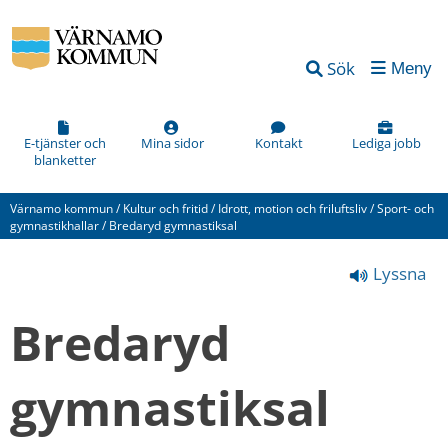
Vad
Sök
Meny
kan
vi
förbättra
E-tjänster och
Mina sidor
Kontakt
Lediga jobb
blanketter
på
den
Värnamo kommun
/
Kultur och fritid
/
Idrott, motion och friluftsliv
/
Sport- och
här
gymnastikhallar
/
Bredaryd gymnastiksal
webbsidan?
Lyssna
*
(obligatorisk)
Bredaryd 
gymnastiksal
Hur