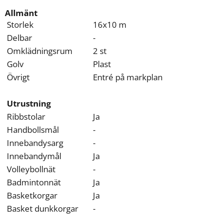
kan
vi
Allmänt
göra
Storlek
16x10 m
informationen
Delbar
-
bättre
Omklädningsrum
2 st
för
dig?
Golv
Plast
Webbadress
Övrigt
Entré på markplan
till
sidan
Utrustning
bifogas
i
Ribbstolar
Ja
meddelandet.
Handbollsmål
-
Innebandysarg
-
Innebandymål
Ja
Volleybollnät
-
Badmintonnät
Ja
Basketkorgar
Ja
Basket dunkkorgar
-