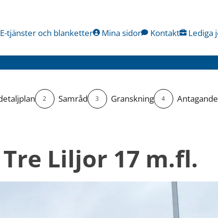
E-tjänster och blanketter
Mina sidor
Kontakt
Lediga 
detaljplan
Samråd
Granskning
Antagande
2
3
4
Tre Liljor 17 m.fl.