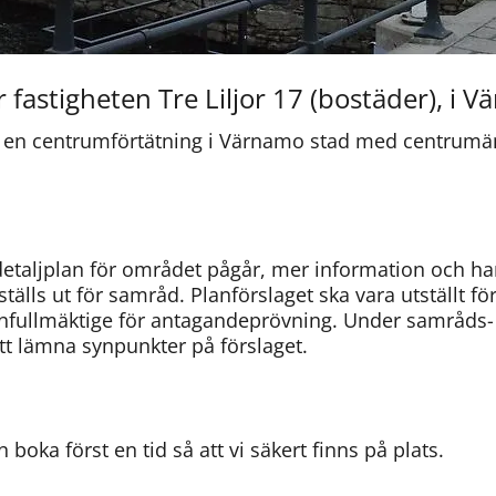
ör fastigheten Tre Liljor 17 (bostäder), i 
öra en centrumförtätning i Värnamo stad med centrum
detaljplan för området pågår, mer information och ha
ställs ut för samråd. Planförslaget ska vara utställt 
fullmäktige för antagandeprövning. Under samråds- 
t lämna synpunkter på förslaget.
boka först en tid så att vi säkert finns på plats. 