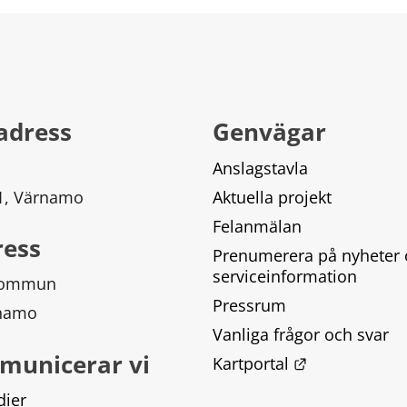
adress
Genvägar
Anslagstavla
 1, Värnamo
Aktuella projekt
Felanmälan
ress
Prenumerera på nyheter 
serviceinformation
kommun
Pressrum
rnamo
Vanliga frågor och svar
municerar vi
Länk till ann
Kartportal
dier