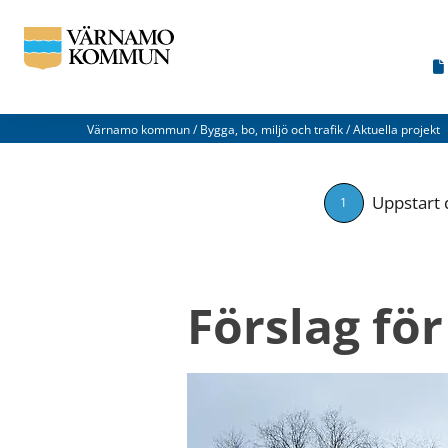
Värnamo kommun
/
Bygga, bo, miljö och trafik
/
Aktuella projekt
Uppstart 
1
Förslag för 