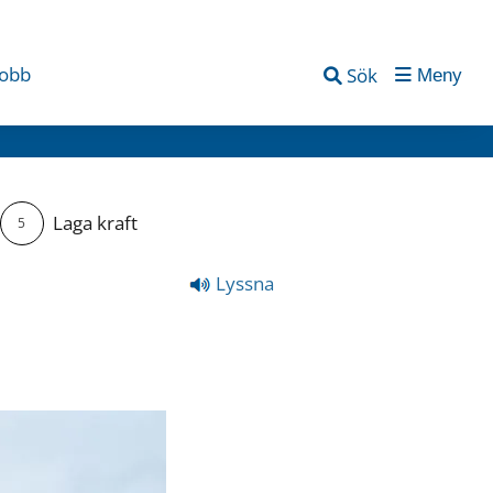
jobb
Sök
Meny
Laga kraft
5
Lyssna