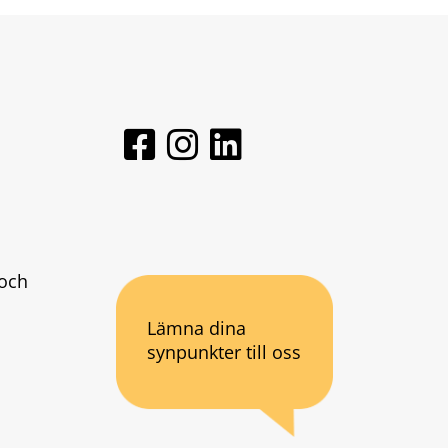
och 
Lämna dina
synpunkter till oss
an webbplats.