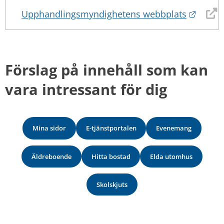
Länk t
Upphandlingsmyndighetens webbplats
Förslag på innehåll som kan 
vara intressant för dig
Mina sidor
E-tjänstportalen
Evenemang
Äldreboende
Hitta bostad
Elda utomhus
Skolskjuts