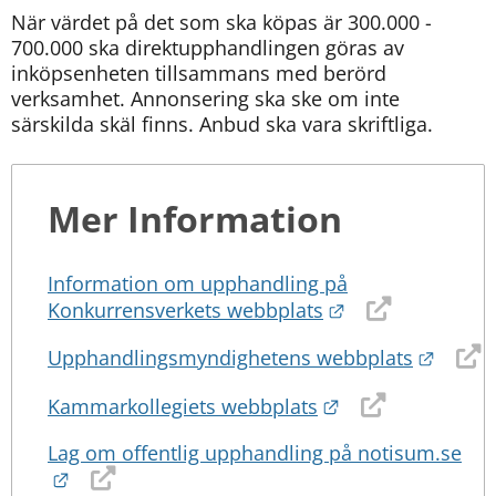
När värdet på det som ska köpas är 300.000 - 
700.000 ska direktupphandlingen göras av 
inköpsenheten tillsammans med berörd 
verksamhet. Annonsering ska ske om inte 
särskilda skäl finns. Anbud ska vara skriftliga.
Mer Information
Information om upphandling på
Länk till annan 
Konkurrensverkets webbplats
Länk t
Upphandlingsmyndighetens webbplats
Länk till annan 
Kammarkollegiets webbplats
Lag om offentlig upphandling på notisum.se
Länk till annan webbplats.