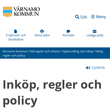
Vad
Sök
Meny
kan
vi
förbättra
E-tjänster och
Mina sidor
Kontakt
Lediga jobb
blanketter
på
den
Värnamo kommun
/
Näringsliv och arbete
/
Upphandling och inköp
/
Inköp,
här
regler och policy
webbsidan?
Lyssna
*
(obligatorisk)
Inköp, regler och 
policy
Hur