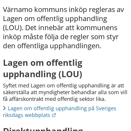
kan
vi
Värnamo kommuns inköp regleras av 
göra
Lagen om offentlig upphandling 
informationen
bättre
(LOU). Det innebär att kommunens 
för
inköp måste följa de regler som styr 
dig?
den offentliga upphandlingen. 
Webbadress
till
sidan
Lagen om offentlig 
bifogas
i
upphandling (LOU)
meddelandet.
Syftet med Lagen om offentlig upphandling är att 
säkerställa att myndigheter behandlar alla som vill 
få affärskontrakt med offentlig sektor lika.
Lagen om offentlig upphandling på Sveriges 
Länk till annan webbplats.
riksdags webbplats
Direktupphandling