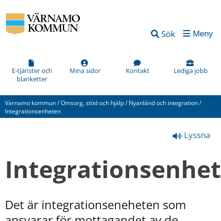
Vad
Sök
Meny
kan
vi
förbättra
E-tjänster och
Mina sidor
Kontakt
Lediga jobb
blanketter
på
den
Värnamo kommun
/
Omsorg, stöd och hjälp
/
Nyanländ och integration
/
här
Integrationsenheten
webbsidan?
Lyssna
*
(obligatorisk)
Integrationsenhe
Det är integrationseneheten som 
Hur
ansvarar för mottagandet av de 