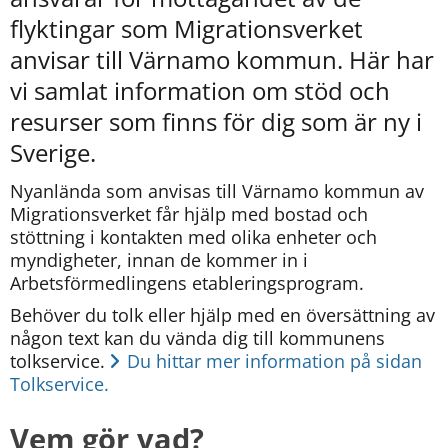
kan
flyktingar som Migrationsverket 
vi
göra
anvisar till Värnamo kommun. Här har 
informationen
vi samlat information om stöd och 
bättre
för
resurser som finns för dig som är ny i 
dig?
Sverige.
Webbadress
till
Nyanlända som anvisas till Värnamo kommun av 
sidan
Migrationsverket får hjälp med bostad och 
bifogas
i
stöttning i kontakten med olika enheter och 
meddelandet.
myndigheter, innan de kommer in i 
Arbetsförmedlingens etableringsprogram.
Behöver du tolk eller hjälp med en översättning av 
någon text kan du vända dig till kommunens 
tolkservice. 
Du hittar mer information på sidan 
Tolkservice.
Vem gör vad?