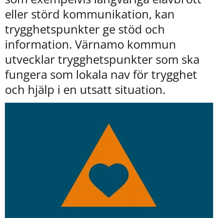
kan
eller störd kommunikation, kan 
vi
göra
trygghetspunkter ge stöd och 
informationen
information. Värnamo kommun 
bättre
för
utvecklar trygghetspunkter som ska 
dig?
fungera som lokala nav för trygghet 
Webbadress
till
och hjälp i en utsatt situation.
sidan
bifogas
i
meddelandet.