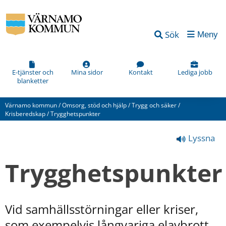
Vad
Sök
Meny
kan
vi
förbättra
E-tjänster och
Mina sidor
Kontakt
Lediga jobb
blanketter
på
den
Värnamo kommun
/
Omsorg, stöd och hjälp
/
Trygg och säker
/
här
Krisberedskap
/
Trygghetspunkter
webbsidan?
Lyssna
*
(obligatorisk)
Trygghetspunkter
Vid samhällsstörningar eller kriser, 
Hur
som exempelvis långvariga elavbrott 