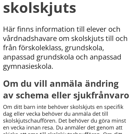
skolskjuts
kan
vi
göra
informationen
bättre
Här finns information till elever och 
för
vårdnadshavare om skolskjuts till och 
dig?
Webbadress
från förskoleklass, grundskola, 
till
anpassad grundskola och anpassad 
sidan
bifogas
gymnasieskola.
i
meddelandet.
Om du vill anmäla ändring 
av schema eller sjukfrånvaro
Om ditt barn inte behöver skolskjuts en specifik 
dag eller vecka behöver du anmäla det till 
skolskjutschauffören. Det behöver du göra minst 
en vecka innan resa. Du anmäler det genom att 