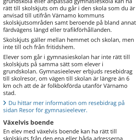
grundskola eller anpassad gymnasieskola kan ha 
rätt till skolskjuts om du går i den skola som du är 
anvisad till utifrån Värnamo kommuns 
skolskjutsområden samt beroende på bland annat 
färdvägens längd eller trafikförhållanden.
Skolskjuts gäller mellan hemmet och skolan, men 
inte till och från fritidshem.
Elever som går i gymnasieskolan har inte rätt till 
skolskjuts på samma sätt som elever i 
grundskolan. Gymnasieelever erbjuds resebidrag 
till skolresor, om vägen till skolan är längre än 6 
km och att de är folkbokförda utanför Värnamo 
stad.
Du hittar mer information om resebidrag på 
sidan Resor för gymnasieelever. 
Växelvis boende
En elev med växelvis boende kan ha rätt till 
skolskjuts från den ena eller båda adresserna. 