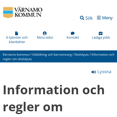
Vad
Sök
Meny
kan
vi
förbättra
E-tjänster och
Mina sidor
Kontakt
Lediga jobb
blanketter
på
den
Värnamo kommun
/
Utbildning och barnomsorg
/
Skolskjuts
/
Information och
här
regler om skolskjuts
webbsidan?
Lyssna
*
(obligatorisk)
Information och 
regler om 
Hur