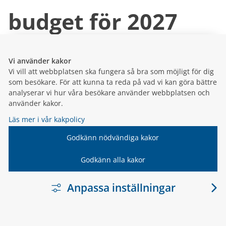
budget för 2027
Mål och budget är kommunens viktigaste
styrmedel. Det visar vilka mål kommunen har för
Vi använder kakor
utvecklingen av samhället och hur kommunens
Vi vill att webbplatsen ska fungera så bra som möjligt för dig
resurser – alltså skattepengarna – ska fördelas
som besökare. För att kunna ta reda på vad vi kan göra bättre
mellan olika verksamh...
analyserar vi hur våra besökare använder webbplatsen och
använder kakor.
21 januari 2026
Läs mer i vår kakpolicy
Inställt
Godkänn nödvändiga kakor
Godkänn alla kakor
sammanträde
Anpassa inställningar
På grund av för få ärenden har
kommunfullmäktiges ordförande beslutat att
ställa in kommunfullmäktiges sammanträde den