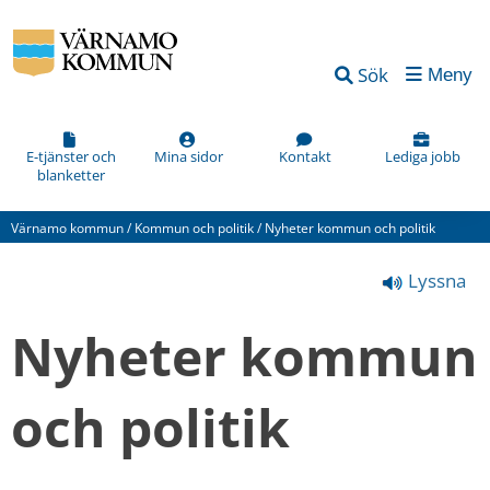
Vad
Sök
Meny
kan
vi
förbättra
E-tjänster och
Mina sidor
Kontakt
Lediga jobb
blanketter
på
den
Värnamo kommun
/
Kommun och politik
/
Nyheter kommun och politik
här
Lyssna
webbsidan?
*
Nyheter kommun 
(obligatorisk)
och politik
Hur