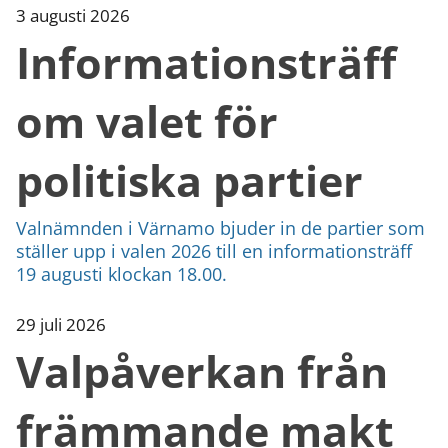
kan
3 augusti 2026
vi
Informationsträff
göra
informationen
bättre
om valet för
för
dig?
Webbadress
politiska partier
till
sidan
bifogas
Valnämnden i Värnamo bjuder in de partier som
i
ställer upp i valen 2026 till en informationsträff
meddelandet.
19 augusti klockan 18.00.
29 juli 2026
Valpåverkan från
främmande makt