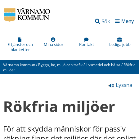
Vad
Sök
Meny
kan
vi
förbättra
E-tjänster och
Mina sidor
Kontakt
Lediga jobb
blanketter
på
den
Värnamo kommun
/
Bygga, bo, miljö och trafik
/
Livsmedel och hälsa
/
Rökfria
här
miljöer
webbsidan?
Lyssna
*
(obligatorisk)
Rökfria miljöer
För att skydda människor för passiv 
Hur
rökning finns det miljöer där det enligt 