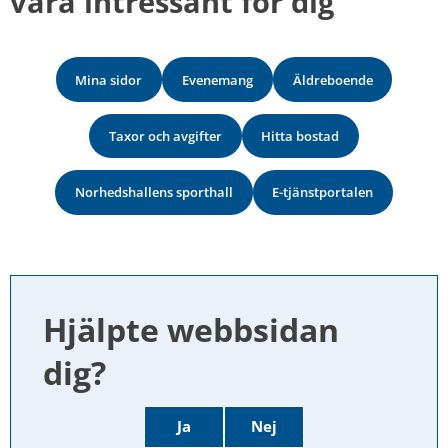
vara intressant för dig
Mina sidor
Evenemang
Äldreboende
Taxor och avgifter
Hitta bostad
Norhedshallens sporthall
E-tjänstportalen
Hjälpte webbsidan 
dig?
Ja
Nej