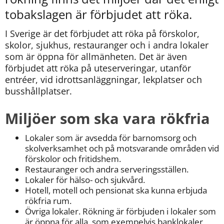
kan
tobakslagen är förbjudet att röka.
vi
göra
I Sverige är det förbjudet att röka på förskolor, 
informationen
bättre
skolor, sjukhus, restauranger och i andra lokaler 
för
som är öppna för allmänheten. Det är även 
dig?
förbjudet att röka på uteserveringar, utanför 
Webbadress
entréer, vid idrottsanläggningar, lekplatser och 
till
busshållplatser.
sidan
bifogas
Miljöer som ska vara rökfria
i
meddelandet.
Lokaler som är avsedda för barnomsorg och 
skolverksamhet och på motsvarande områden vid 
förskolor och fritidshem.
Restauranger och andra serveringsställen.
Lokaler för hälso- och sjukvård.
Hotell, motell och pensionat ska kunna erbjuda 
rökfria rum.
Övriga lokaler. Rökning är förbjuden i lokaler som 
är öppna för alla, som exempelvis banklokaler, 